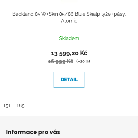
Backland 85 W+Skin 85/86 Blue Skialp lyže +pásy,
Atomic
Skladem
13 599,20 Kč
16 999 Kč
(–20 %)
DETAIL
151
165
Z
á
Informace pro vás
p