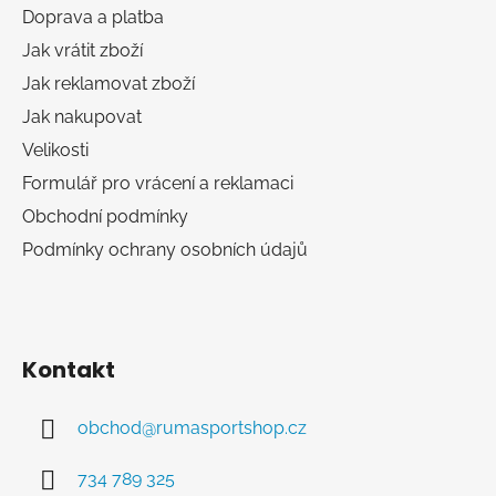
a
Doprava a platba
t
Jak vrátit zboží
í
Jak reklamovat zboží
Jak nakupovat
Velikosti
Formulář pro vrácení a reklamaci
Obchodní podmínky
Podmínky ochrany osobních údajů
Kontakt
obchod
@
rumasportshop.cz
734 789 325