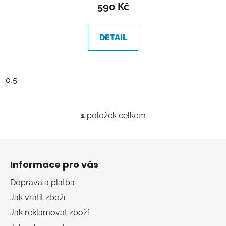
produktu
590 Kč
je
4,3
DETAIL
z
5
hvězdiček.
0,5
1
položek celkem
O
v
l
Z
á
á
d
Informace pro vás
p
a
a
Doprava a platba
c
t
í
Jak vrátit zboží
í
p
Jak reklamovat zboží
r