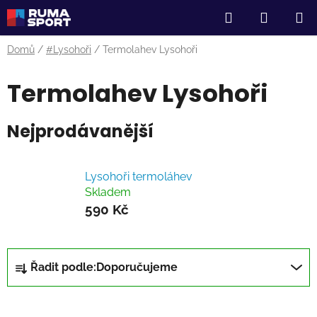
Přejít
Hledat
NÁKUP
na
obsah
KOŠÍK
Domů
/
#Lysohoři
/
Termolahev Lysohoři
Termolahev Lysohoři
Nejprodávanější
Lysohoři termoláhev
Skladem
590 Kč
Ř
Řadit podle:
Doporučujeme
a
z
e