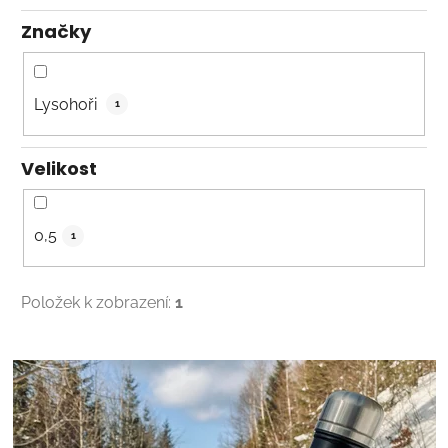
Značky
Lysohoři
1
Velikost
0,5
1
Položek k zobrazení:
1
V
ý
p
i