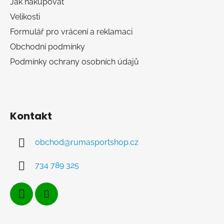
Jak nakupovat
v
k
Velikosti
y
Formulář pro vrácení a reklamaci
v
Obchodní podmínky
ý
p
Podmínky ochrany osobních údajů
i
s
u
Kontakt
obchod
@
rumasportshop.cz
734 789 325