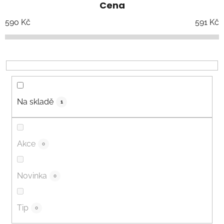
Cena
n
í
590
Kč
591
Kč
p
r
o
d
u
k
Na skladě
1
t
ů
Akce
0
Novinka
0
Tip
0