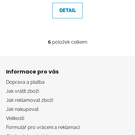
DETAIL
6
položek celkem
O
v
l
Z
á
á
d
Informace pro vás
p
a
a
Doprava a platba
c
t
í
Jak vrátit zboží
í
p
Jak reklamovat zboží
r
Jak nakupovat
v
k
Velikosti
y
Formulář pro vrácení a reklamaci
v