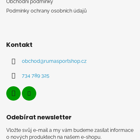
Obchodní podmínky
ý
p
Podmínky ochrany osobních údajů
i
s
u
Kontakt
obchod
@
rumasportshop.cz
734 789 325
Odebírat newsletter
Vložte svůj e-mail a my vám budeme zasílat informace
o nových produktech na našem e-shopu.