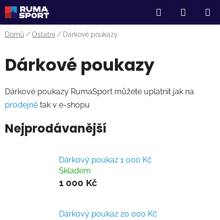
Přejít
Hledat
NÁKUP
na
obsah
KOŠÍK
Domů
/
Ostatní
/
Dárkové poukazy
Dárkové poukazy
Dárkové poukazy RumaSport můžete uplatnit jak na
prodejně
tak v e-shopu
Nejprodávanější
Dárkový poukaz 1 000 Kč
Skladem
1 000 Kč
Dárkový poukaz 20 000 Kč