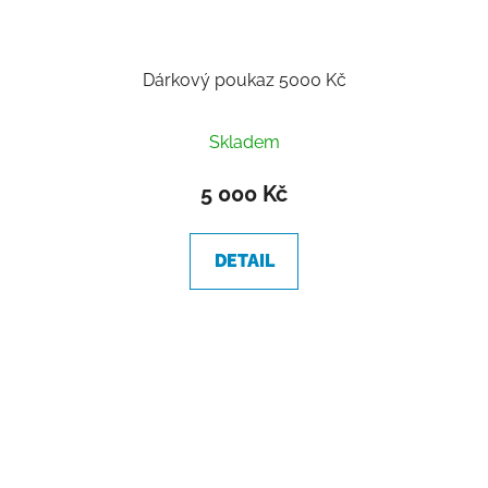
Dárkový poukaz 5000 Kč
Průměrné
Skladem
hodnocení
produktu
5 000 Kč
je
5,0
DETAIL
z
5
hvězdiček.