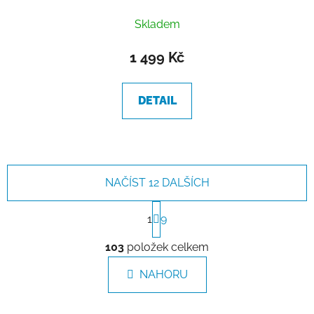
Skladem
1 499 Kč
DETAIL
NAČÍST 12 DALŠÍCH
S
t
1
9
r
O
á
103
položek celkem
v
n
l
k
NAHORU
á
o
d
v
a
á