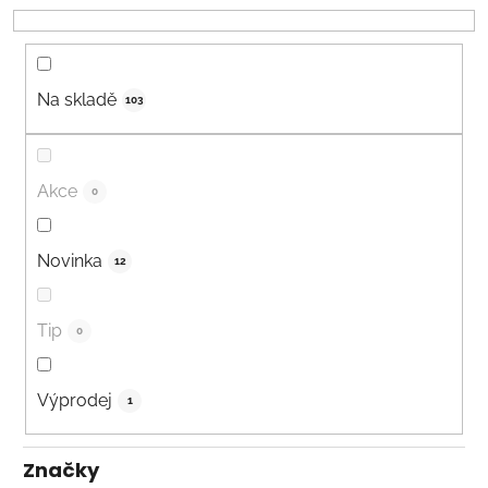
o
d
u
k
Na skladě
103
t
ů
Akce
0
Novinka
12
Tip
0
Výprodej
1
Značky