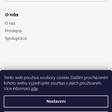
O nás
O nás
Prodejna
Spolupráce
Tento web používá soubory cookie. Dalším procházením
tohoto webu vyjadřujete souhlas s jejich používáním..
Více informací
zde
.
RumaSport.cz
Nastavení