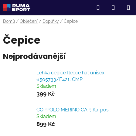
Přejít
Hledat
NÁKUP
na
obsah
KOŠÍK
Domů
/
Oblečení
/
Doplňky
/
Čepice
Čepice
Nejprodávanější
Lehká čepice fleece hat unisex,
6505733/E421, CMP
Skladem
399 Kč
COPPOLO MERINO CAP, Karpos
Skladem
899 Kč