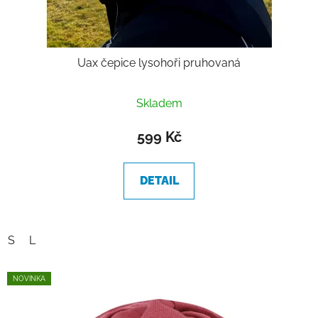
Uax čepice lysohoři pruhovaná
Skladem
599 Kč
DETAIL
S
L
NOVINKA