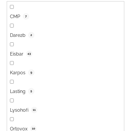
CMP
7
Dare2b
2
Eisbar
43
Karpos
9
Lasting
5
Lysohoři
11
Ortovox
10