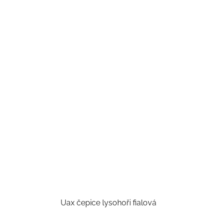
Uax čepice lysohoři fialová