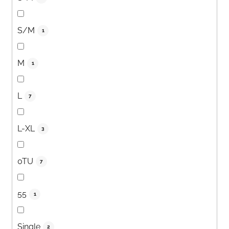
S/M
1
M
1
L
7
L-XL
3
0TU
7
55
1
Single
2