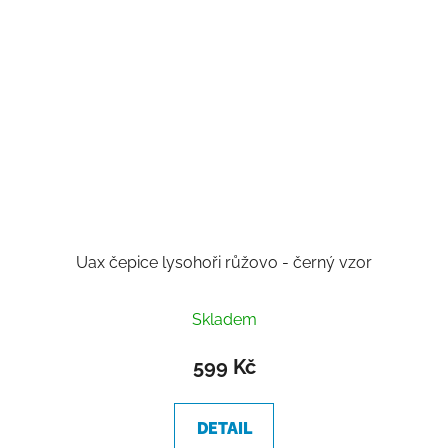
Uax čepice lysohoři růžovo - černý vzor
Průměrné
Skladem
hodnocení
produktu
599 Kč
je
5,0
DETAIL
z