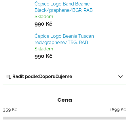
Čepice Logo Band Beanie
Black/graphene/BGP, RAB
Skladem
990 Kč
Čepice Logo Beanie Tuscan
red/graphene/TRG, RAB
Skladem
990 Kč
Ř
Řadit podle:
Doporučujeme
a
z
e
Cena
n
í
359
Kč
1899
Kč
p
r