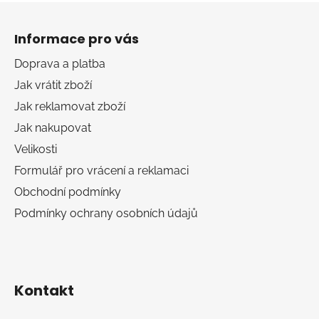
Z
c
n
á
í
í
Informace pro vás
p
p
r
a
Doprava a platba
v
t
Jak vrátit zboží
k
í
y
Jak reklamovat zboží
v
Jak nakupovat
ý
Velikosti
p
i
Formulář pro vrácení a reklamaci
s
Obchodní podmínky
u
Podmínky ochrany osobních údajů
Kontakt