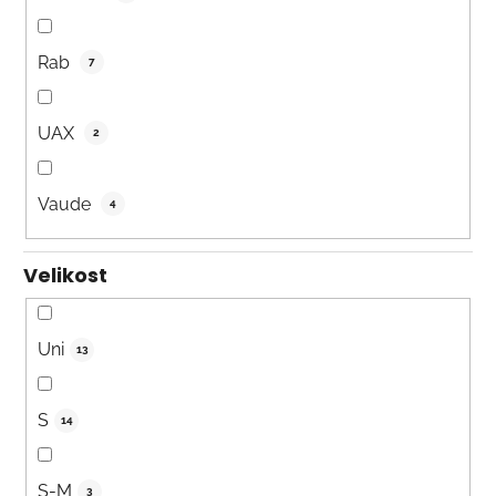
Rab
7
UAX
2
Vaude
4
Velikost
Uni
13
S
14
S-M
3