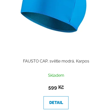
d
u
k
t
ů
FAUSTO CAP, světle modrá, Karpos
Skladem
599 Kč
DETAIL