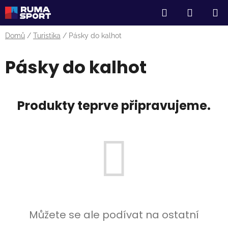
Přejít
Hledat
NÁKUP
na
obsah
KOŠÍK
Domů
/
Turistika
/
Pásky do kalhot
Pásky do kalhot
Produkty teprve připravujeme.
Můžete se ale podívat na ostatní