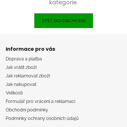
kategorie.
ZPĚT DO OBCHODU
Z
á
Informace pro vás
p
a
Doprava a platba
t
Jak vrátit zboží
í
Jak reklamovat zboží
Jak nakupovat
Velikosti
Formulář pro vrácení a reklamaci
Obchodní podmínky
Podmínky ochrany osobních údajů