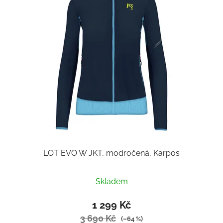
LOT EVO W JKT, modročená, Karpos
Skladem
1 299 Kč
3 690 Kč
(–64 %)