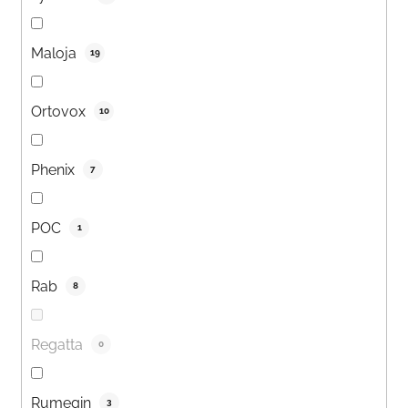
Maloja
19
Ortovox
10
Phenix
7
POC
1
Rab
8
Regatta
0
Rumegin
3