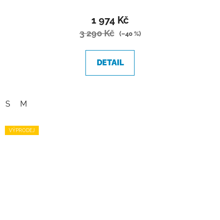
1 974 Kč
3 290 Kč
(–40 %)
DETAIL
S
M
VÝPRODEJ