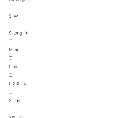
S
106
S-long
1
M
90
L
89
L-XXL
1
XL
54
XXL
20