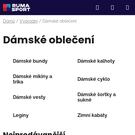
Přejít
Hledat
NÁKUP
na
obsah
KOŠÍK
Domů
/
Výprodej
/
Dámské oblečení
Dámské oblečení
Dámské bundy
Dámské kalhoty
Dámské mikiny a
Dámské cyklo
trika
Dámské šortky a
Dámské vesty
sukně
Legíny
Zimní kabáty
Nejprodávanější