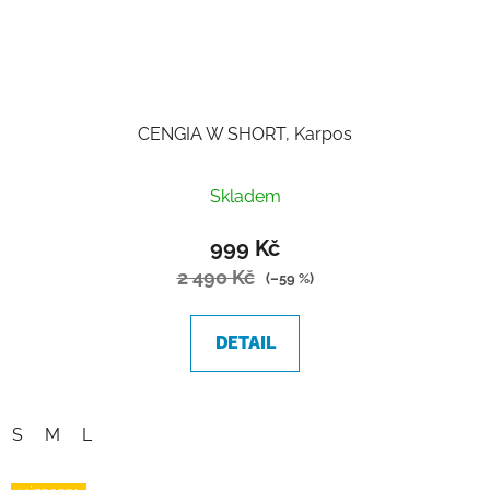
CENGIA W SHORT, Karpos
Skladem
999 Kč
2 490 Kč
(–59 %)
DETAIL
S
M
L