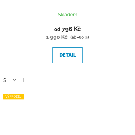
Skladem
796 Kč
od
1 990 Kč
(až –60 %)
DETAIL
S
M
L
VÝPRODEJ