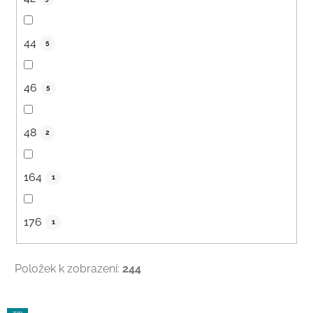
44
5
46
5
48
2
164
1
176
1
Položek k zobrazení:
244
V