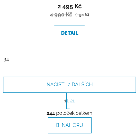
2 495 Kč
4 990 Kč
(–50 %)
DETAIL
34
NAČÍST 12 DALŠÍCH
S
t
1
21
r
O
á
244
položek celkem
v
n
l
k
NAHORU
á
o
d
v