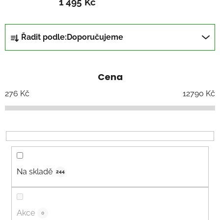
1 495 Kč
Ř
Řadit podle:
Doporučujeme
a
z
e
Cena
n
í
276
Kč
12790
Kč
p
r
o
d
u
k
Na skladě
244
t
ů
Akce
0