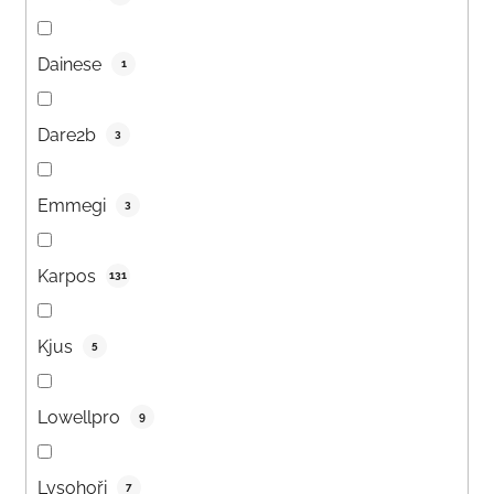
Dainese
1
Dare2b
3
Emmegi
3
Karpos
131
Kjus
5
Lowellpro
9
Lysohoři
7