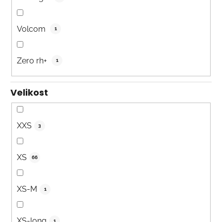
Volcom
1
Zero rh+
1
Velikost
XXS
3
XS
66
XS-M
1
XS-long
1