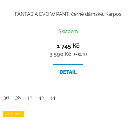
FANTASIA EVO W PANT, černé dámské, Karpos
Skladem
1 745 Kč
3 590 Kč
(–51 %)
DETAIL
36
38
40
42
44
VÝPRODEJ