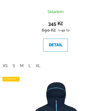
Průměrné
Skladem
hodnocení
produktu
345 Kč
je
690 Kč
(–50 %)
5,0
z
DETAIL
5
hvězdiček.
XS
S
M
L
XL
VÝPRODEJ