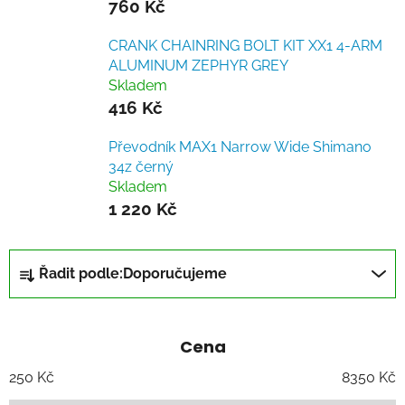
760 Kč
CRANK CHAINRING BOLT KIT XX1 4-ARM
ALUMINUM ZEPHYR GREY
Skladem
416 Kč
Převodník MAX1 Narrow Wide Shimano
34z černý
Skladem
1 220 Kč
Ř
Řadit podle:
Doporučujeme
a
z
e
Cena
n
í
250
Kč
8350
Kč
p