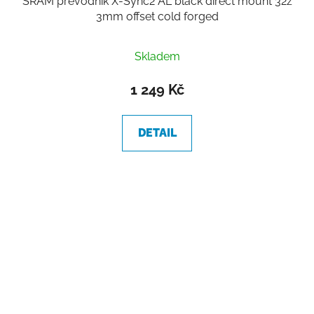
SRAM převodník X-Sync2 AL black direct mount 32z
3mm offset cold forged
Skladem
1 249 Kč
DETAIL