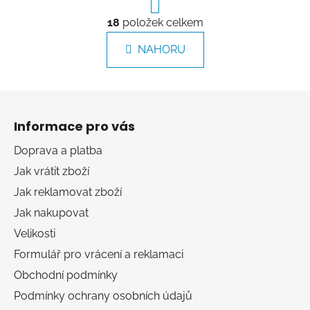
r
O
á
18
položek celkem
v
n
l
k
NAHORU
á
o
d
v
a
á
Z
c
n
á
í
í
Informace pro vás
p
p
r
a
Doprava a platba
v
t
Jak vrátit zboží
k
í
y
Jak reklamovat zboží
v
Jak nakupovat
ý
Velikosti
p
i
Formulář pro vrácení a reklamaci
s
Obchodní podmínky
u
Podmínky ochrany osobních údajů