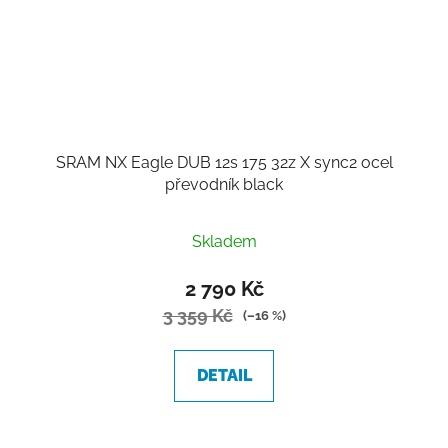
SRAM NX Eagle DUB 12s 175 32z X sync2 ocel
převodník black
Skladem
2 790 Kč
3 359 Kč
(–16 %)
DETAIL