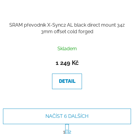
SRAM převodník X-Sync2 AL black direct mount 34z
3mm offset cold forged
Skladem
1 249 Kč
DETAIL
NAČÍST 6 DALŠÍCH
S
t
1
2