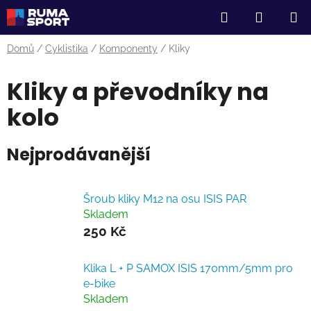
Přejít
Hledat
NÁKUP
na
obsah
KOŠÍK
Domů
/
Cyklistika
/
Komponenty
/
Kliky
Kliky a převodníky na
kolo
Nejprodávanější
Šroub kliky M12 na osu ISIS PAR
Skladem
250 Kč
Klika L + P SAMOX ISIS 170mm/5mm pro
e-bike
Skladem