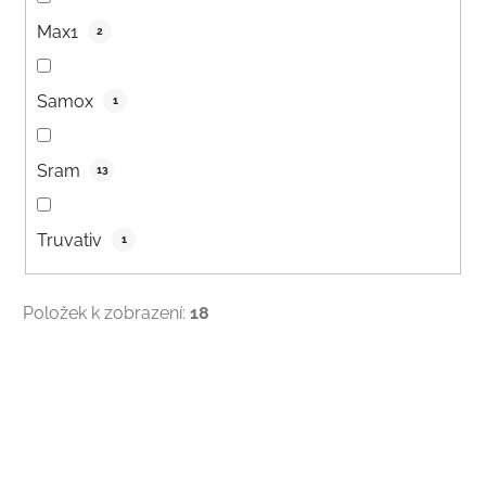
Max1
2
Samox
1
Sram
13
Truvativ
1
Položek k zobrazení:
18
V
ý
p
i