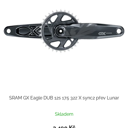
s
p
r
o
d
u
k
t
ů
SRAM GX Eagle DUB 12s 175 32z X sync2 přev Lunar
Skladem
3 490 Kč