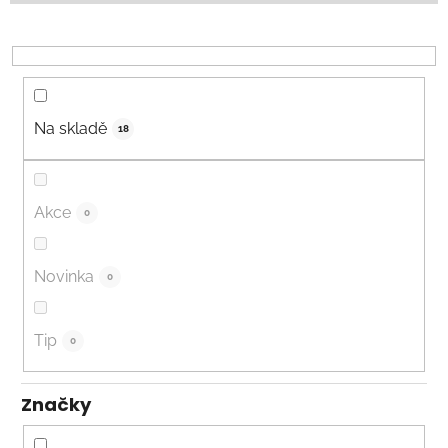
r
o
d
u
k
Na skladě
18
t
ů
Akce
0
Novinka
0
Tip
0
Značky