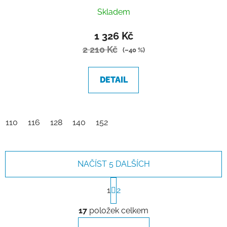
Skladem
1 326 Kč
2 210 Kč
(–40 %)
DETAIL
110
116
128
140
152
NAČÍST 5 DALŠÍCH
S
t
1
2
r
O
á
17
položek celkem
v
n
l