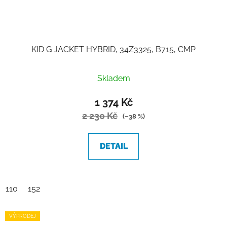
KID G JACKET HYBRID, 34Z3325, B715, CMP
Skladem
1 374 Kč
2 230 Kč
(–38 %)
DETAIL
110
152
VÝPRODEJ