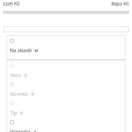
í
1326
Kč
8950
Kč
p
r
o
d
u
k
Na skladě
17
t
ů
Akce
0
Novinka
0
Tip
0
Výprodej
7