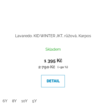
Lavaredo. KID WINTER JKT, růžová, Karpos
Skladem
1 395 Kč
2 790 Kč
(–50 %)
DETAIL
6Y
8Y
10Y
5Y