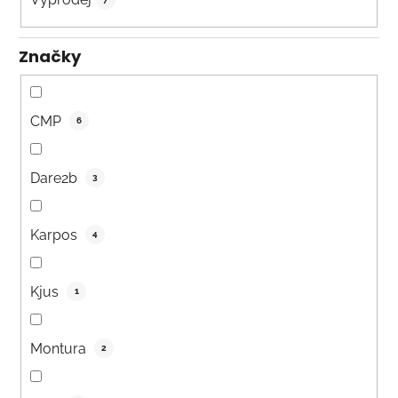
Značky
CMP
6
Dare2b
3
Karpos
4
Kjus
1
Montura
2