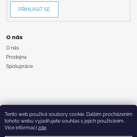
PŘIHLÁSIT SE
O nás
O nás
Prodejna
Spolupráce
Tento web používá soubory cookie. Dalším procházením
tohoto webu vyjadřujete souhlas s jejich používáním..
Více informací
zde
.
RumaSport.cz