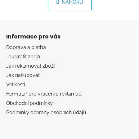
k
NAHORU
á
o
d
v
a
á
Z
c
n
á
í
í
Informace pro vás
p
p
r
a
Doprava a platba
v
t
Jak vrátit zboží
k
í
y
Jak reklamovat zboží
v
Jak nakupovat
ý
Velikosti
p
i
Formulář pro vrácení a reklamaci
s
Obchodní podmínky
u
Podmínky ochrany osobních údajů