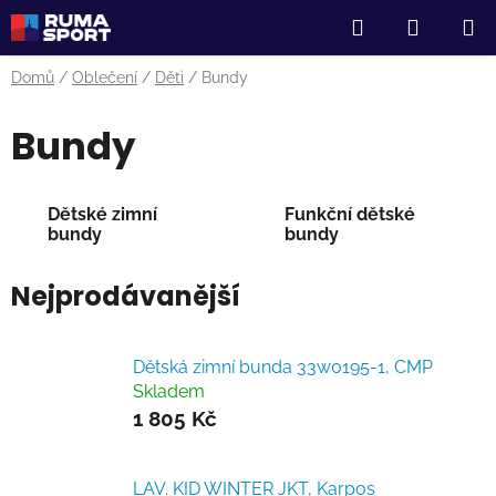
Přejít
Hledat
NÁKUP
na
obsah
KOŠÍK
Domů
/
Oblečení
/
Děti
/
Bundy
Bundy
Dětské zimní
Funkční dětské
bundy
bundy
Nejprodávanější
Dětská zimní bunda 33w0195-1, CMP
Skladem
1 805 Kč
LAV. KID WINTER JKT, Karpos