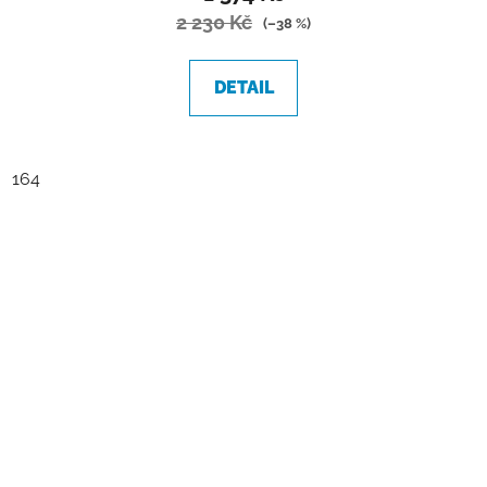
2 230 Kč
(–38 %)
DETAIL
164