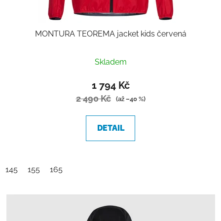
MONTURA TEOREMA jacket kids červená
Průměrné
Skladem
hodnocení
produktu
1 794 Kč
je
2 490 Kč
(až –40 %)
5,0
z
DETAIL
5
hvězdiček.
145
155
165