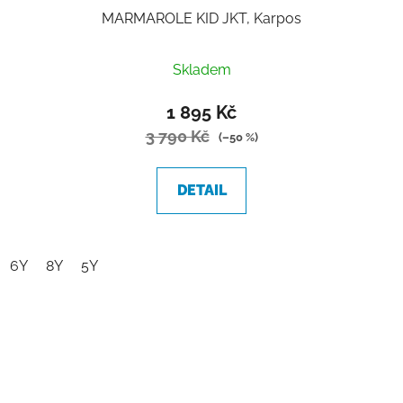
MARMAROLE KID JKT, Karpos
Skladem
1 895 Kč
3 790 Kč
(–50 %)
DETAIL
6Y
8Y
5Y