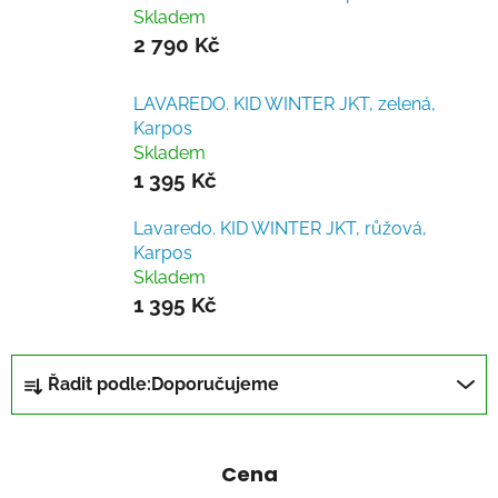
Skladem
2 790 Kč
LAVAREDO. KID WINTER JKT, zelená,
Karpos
Skladem
1 395 Kč
Lavaredo. KID WINTER JKT, růžová,
Karpos
Skladem
1 395 Kč
Ř
Řadit podle:
Doporučujeme
a
z
e
Cena
n