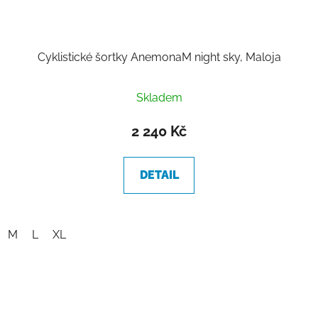
Cyklistické šortky AnemonaM night sky, Maloja
Skladem
2 240 Kč
DETAIL
M
L
XL