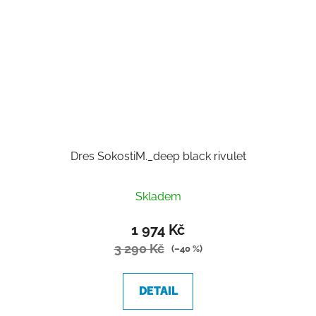
Dres SokostiM._deep black rivulet
Skladem
1 974 Kč
3 290 Kč
(–40 %)
DETAIL