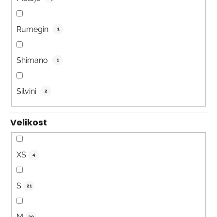
Rumegin
1
Shimano
1
Silvini
2
Velikost
XS
4
S
21
M
20