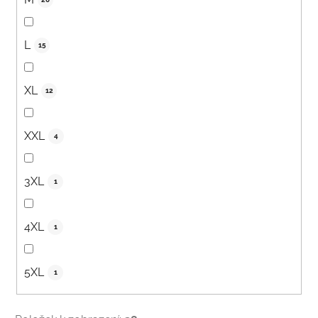
L
15
XL
12
XXL
4
3XL
1
4XL
1
5XL
1