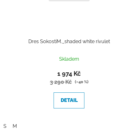
Dres SokostiM._shaded white rivulet
Skladem
1 974 Kč
3 290 Kč
(–40 %)
DETAIL
S
M