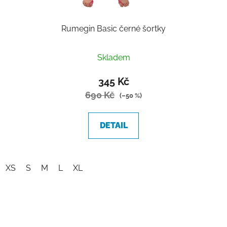
Rumegin Basic černé šortky
Průměrné
Skladem
hodnocení
produktu
345 Kč
je
690 Kč
(–50 %)
5,0
z
DETAIL
5
hvězdiček.
XS
S
M
L
XL