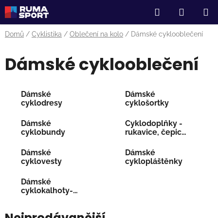
Přejít
Hledat
NÁKUP
na
obsah
KOŠÍK
Domů
/
Cyklistika
/
Oblečení na kolo
/
Dámské cyklooblečení
Dámské cyklooblečení
Dámské
Dámské
cyklodresy
cyklošortky
Dámské
Cyklodoplňky -
cyklobundy
rukavice, čepice,
ponožky
Dámské
Dámské
cyklovesty
cyklopláštěnky
Dámské
cyklokalhoty-
čapáky
Nejprodávanější