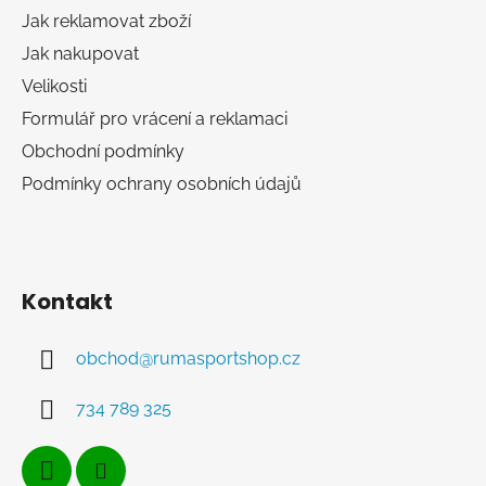
í
y
Jak reklamovat zboží
v
Jak nakupovat
ý
Velikosti
p
i
Formulář pro vrácení a reklamaci
s
Obchodní podmínky
u
Podmínky ochrany osobních údajů
Kontakt
obchod
@
rumasportshop.cz
734 789 325