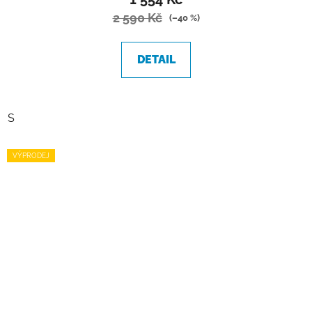
2 590 Kč
(–40 %)
DETAIL
S
VÝPRODEJ