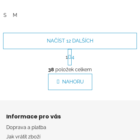
S
M
NAČÍST 12 DALŠÍCH
S
t
1
4
r
O
á
38
položek celkem
v
n
l
k
NAHORU
á
o
d
v
a
á
Z
c
n
á
í
í
Informace pro vás
p
p
r
a
Doprava a platba
v
t
Jak vrátit zboží
k