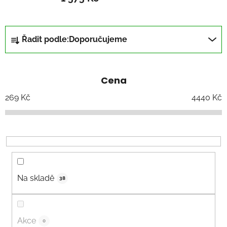
Ř
Řadit podle:
Doporučujeme
a
z
e
Cena
n
í
269
Kč
4440
Kč
p
r
o
d
u
k
Na skladě
38
t
ů
Akce
0