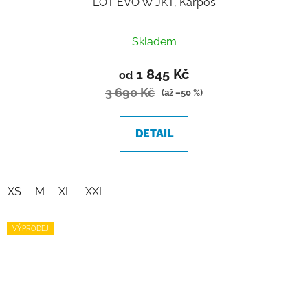
LOT EVO W JKT, Karpos
Skladem
1 845 Kč
od
3 690 Kč
(až –50 %)
DETAIL
XS
M
XL
XXL
VÝPRODEJ