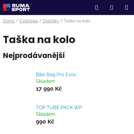
Přejít
Hledat
NÁKUP
na
obsah
KOŠÍK
Domů
/
Cyklistika
/
Doplňky
/
Taška na kolo
Taška na kolo
Nejprodávanější
Bike Bag Pro Evoc
Skladem
17 990 Kč
TOP TUBE PACK WP
Skladem
990 Kč