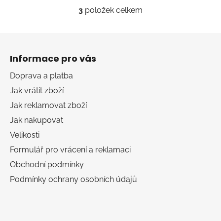
3
položek celkem
O
v
l
Z
á
á
d
Informace pro vás
p
a
a
Doprava a platba
c
t
í
Jak vrátit zboží
í
p
Jak reklamovat zboží
r
Jak nakupovat
v
k
Velikosti
y
Formulář pro vrácení a reklamaci
v
Obchodní podmínky
ý
p
Podmínky ochrany osobních údajů
i
s
u