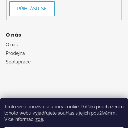
PŘIHLÁSIT SE
O nás
O nás
Prodejna
Spolupráce
Tento web používá soubory cookie. Dalším procházením
tohoto webu vyjadřujete souhlas s jejich používáním..
Více informací
zde
.
RumaSport.cz