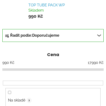
TOP TUBE PACK WP
Skladem
990 Kč
Ř
Řadit podle:
Doporučujeme
a
z
e
Cena
n
í
990
Kč
17990
Kč
p
r
o
d
u
k
Na skladě
3
t