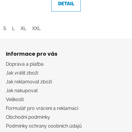
DETAIL
z
5
hvězdiček.
S
L
XL
XXL
Z
á
Informace pro vás
p
a
Doprava a platba
t
Jak vrátit zboží
í
Jak reklamovat zboží
Jak nakupovat
Velikosti
Formulář pro vrácení a reklamaci
Obchodní podmínky
Podmínky ochrany osobních údajů