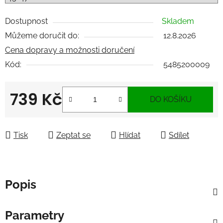
Dostupnost
Skladem
Můžeme doručit do:
12.8.2026
Cena dopravy a možnosti doručení
Kód:
5485200009
739 Kč
DO KOŠÍKU
Měrná cena:
Tisk
Zeptat se
Hlídat
Sdílet
Popis
Parametry