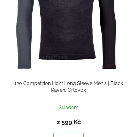
120 Competition Light Long Sleeve Men's | Black
Raven, Ortovox
Průměrné
Skladem
hodnocení
produktu
2 599 Kč
je
5,0