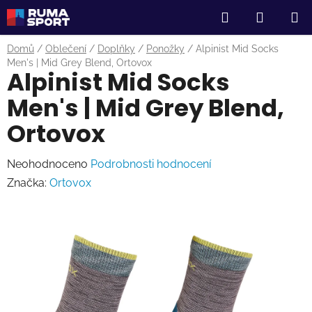
Přejít
Hledat
NÁKUP
na
obsah
KOŠÍK
Domů
/
Oblečení
/
Doplňky
/
Ponožky
/
Alpinist Mid Socks
Men's | Mid Grey Blend, Ortovox
Alpinist Mid Socks
Men's | Mid Grey Blend,
Ortovox
Průměrné
Neohodnoceno
Podrobnosti hodnocení
hodnocení
Značka:
Ortovox
produktu
je
0,0
z
5
hvězdiček.