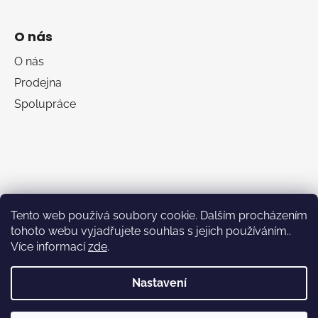
O nás
O nás
Prodejna
Spolupráce
Tento web používá soubory cookie. Dalším procházením
tohoto webu vyjadřujete souhlas s jejich používáním..
Více informací
zde
.
RumaSport.cz
Nastavení
Vytvořil Shoptet