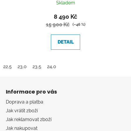
Skladem
hodnocení
produktu
8 490 Kč
je
15 900 Kč
(–46 %)
5,0
z
DETAIL
5
hvězdiček.
22,5
23,0
23,5
24,0
Z
á
Informace pro vás
p
a
Doprava a platba
t
Jak vrátit zboží
í
Jak reklamovat zboží
Jak nakupovat