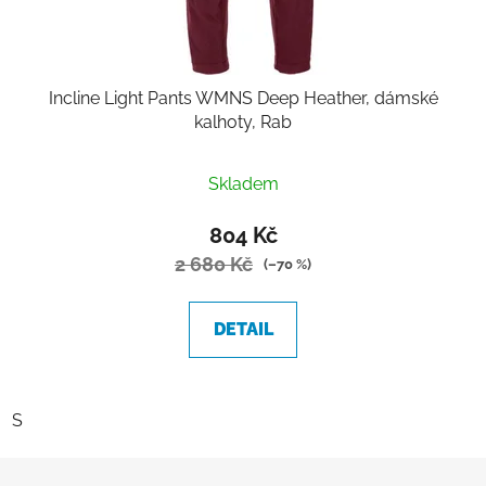
Incline Light Pants WMNS Deep Heather, dámské
kalhoty, Rab
Skladem
804 Kč
2 680 Kč
(–70 %)
DETAIL
S
Z