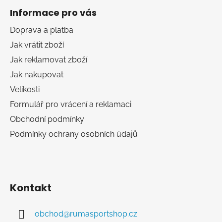
á
Informace pro vás
p
a
Doprava a platba
t
Jak vrátit zboží
í
Jak reklamovat zboží
Jak nakupovat
Velikosti
Formulář pro vrácení a reklamaci
Obchodní podmínky
Podmínky ochrany osobních údajů
Kontakt
obchod
@
rumasportshop.cz