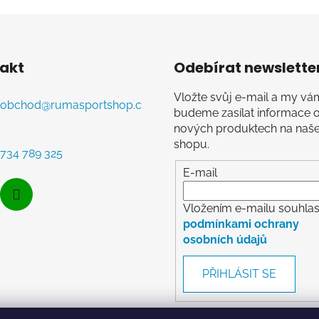
akt
Odebírat newslette
Vložte svůj e-mail a my vá
obchod
@
rumasportshop.c
budeme zasílat informace 
nových produktech na naš
shopu.
734 789 325
E-mail
Vložením e-mailu souhlasí
podmínkami ochrany
osobních údajů
PŘIHLÁSIT SE