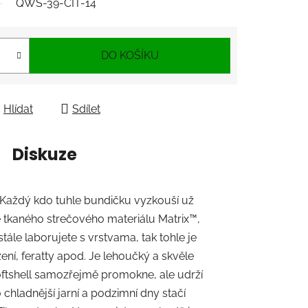
QWS-39-CIT-14
DO KOŠÍKU
Hlídat
Sdílet
Diskuze
. Každý kdo tuhle bundičku vyzkouší už
ě tkaného strečového materiálu Matrix™,
le laborujete s vrstvama, tak tohle je
ení, feratty apod. Je lehoučký a skvěle
 softshell samozřejmě promokne, ale udrží
 chladnější jarní a podzimní dny stačí