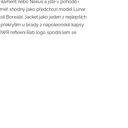
ilament nebo Nexus a jste v pohodě i
téměř shodný jako předchozí model Lunar.
l Borealis Jacket jako jeden z nejlepších
s překrytím u brady 2 napoleonské kapsy
 DWR reflexní Rab logo spodní lem se