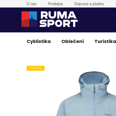
Přejít
O nás
Prodejna
Doprava a platba
na
obsah
Cyklistika
Oblečení
Turistik
VÝPRODEJ