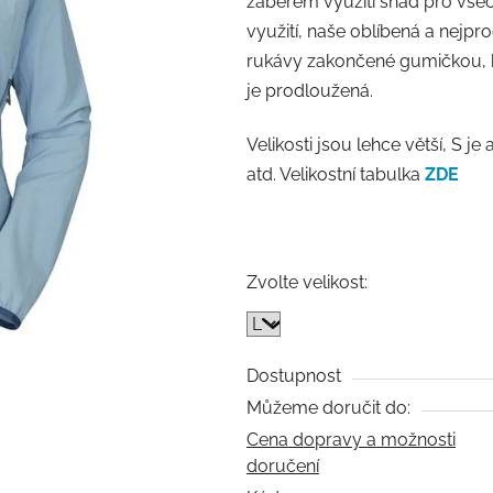
záběrem využití snad pro všech
0,0
využití, naše oblíbená a nej
z
rukávy zakončené gumičkou, kt
5
je prodloužená.
hvězdiček.
Velikosti jsou lehce větší, S 
atd. Velikostní tabulka
ZDE
Zvolte velikost:
Dostupnost
Můžeme doručit do:
Cena dopravy a možnosti
doručení