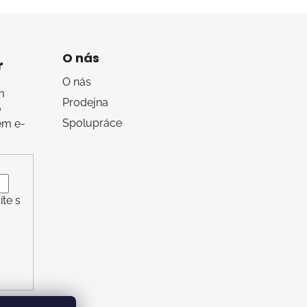
O nás
r
O nás
m
Prodejna
o
Spolupráce
em e-
te s