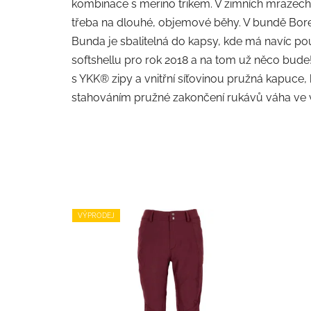
kombinace s merino trikem. V zimních mrazech
třeba na dlouhé, objemové běhy. V bundě Borea
Bunda je sbalitelná do kapsy, kde má navíc pou
softshellu pro rok 2018 a na tom už něco bude
s YKK® zipy a vnitřní síťovinou pružná kapuce,
stahováním pružné zakončení rukávů váha ve ve
VÝPRODEJ