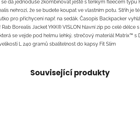
 se dá jednoduše zkombinovat ještě s tenkým fleecem typu F
lis nehrozí, že se budete koupat ve vlastním potu. Střih je 
tko pro přichycení např. na sedák. Časopis Backpacker vyhlási
! Rab Borealis Jacket YKK® VISLON hlavní zip po celé délce 
 která se vejde pod helmu lehký, strečový materiál Matrix™ s
likosti L 240 gramů sbalitelnost do kapsy Fit Slim
Související produkty