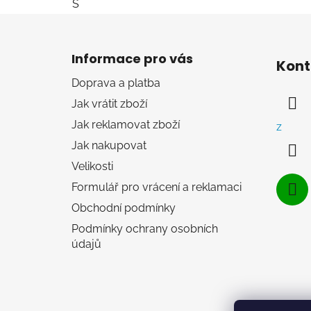
S
Z
á
Informace pro vás
Kont
p
Doprava a platba
a
Jak vrátit zboží
t
í
Jak reklamovat zboží
z
Jak nakupovat
Velikosti
Formulář pro vrácení a reklamaci
Obchodní podmínky
Podmínky ochrany osobních
údajů