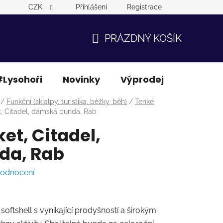
CZK
Přihlášení
Registrace
PRÁZDNÝ KOŠÍK
NÁKUPNÍ
KOŠÍK
Lysohoři
Novinky
Výprodej
Ostatní
/
Funkční (skialpy, turistika, běžky, běh)
/
Tenké
t, Citadel, dámská bunda, Rab
et, Citadel,
da, Rab
hodnocení
oftshell s vynikající prodyšností a širokým