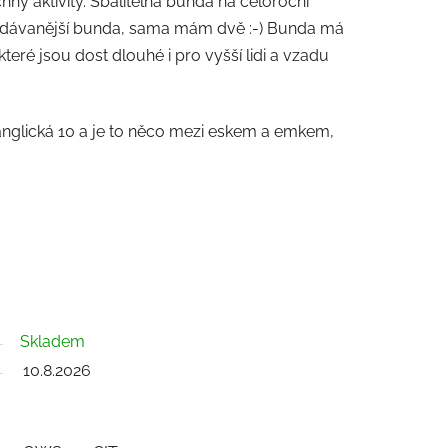
ny aktivity. Sbalitelná bunda na celoroční
prodávanější bunda, sama mám dvě :-) Bunda má
eré jsou dost dlouhé i pro vyšší lidi a vzadu
je anglická 10 a je to něco mezi eskem a emkem,
Skladem
10.8.2026