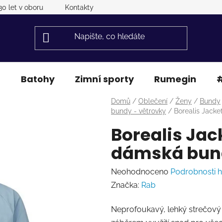
30 let v oboru
Kontakty
a
Batohy
Zimní sporty
Rumegin
#
Domů
/
Oblečení
/
Ženy
/
Bundy
bundy - větrovky
/
Borealis Jacke
Borealis Jack
dámská bun
Průměrné
Neohodnoceno
Podrobnosti 
hodnocení
Značka:
Rab
produktu
Neprofoukavý, lehký strečový s
je