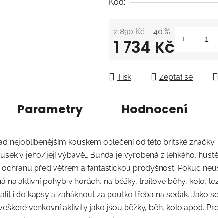
Kód:
2 890 Kč
–40 %
1 734 Kč
Měrná cena:
Tisk
Zeptat se
Parametry
Hodnocení
snad nejoblíbenějším kouskem oblečení od této britské značky
kousek v jeho/její výbavě… Bunda je vyrobená z lehkého, hust
chranu před větrem a fantastickou prodyšnost. Pokud neustá
 na aktivní pohyb v horách, na běžky, trailové běhy, kolo, lez
 sbalit i do kapsy a zaháknout za poutko třeba na sedák. Jako
veškeré venkovní aktivity jako jsou běžky, běh, kolo apod. Pro