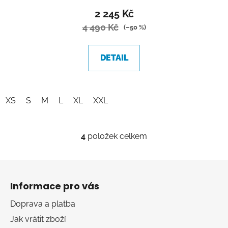
2 245 Kč
4 490 Kč
(–50 %)
DETAIL
XS
S
M
L
XL
XXL
4
položek celkem
O
v
l
Z
á
á
d
Informace pro vás
p
a
a
Doprava a platba
c
t
í
Jak vrátit zboží