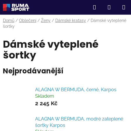
Přejít
Hledat
NÁKUP
na
obsah
KOŠÍK
Domů
/
Oblečení
/
Ženy
/
Dámské kraťasy
/
Dámské vyteplené
šortky
Dámské vyteplené
šortky
Nejprodávanější
ALAGNA W BERMUDA, černé, Karpos
Skladem
2 245 Kč
ALAGNA W BERMUDA, modré zateplené
šortky Karpos