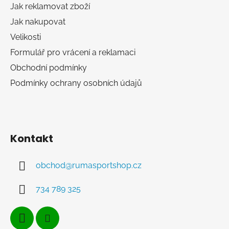
í
p
Jak reklamovat zboží
r
Jak nakupovat
v
k
Velikosti
y
Formulář pro vrácení a reklamaci
v
Obchodní podmínky
ý
p
Podmínky ochrany osobních údajů
i
s
u
Kontakt
obchod
@
rumasportshop.cz
734 789 325