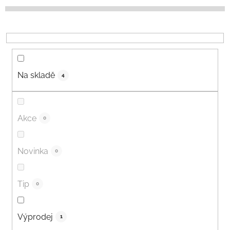
p
r
o
d
u
k
Na skladě
4
t
ů
Akce
0
Novinka
0
Tip
0
Výprodej
1