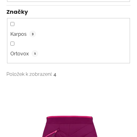
Značky
Karpos
3
Ortovox
1
Položek k zobrazení:
4
V
ý
p
i
s
p