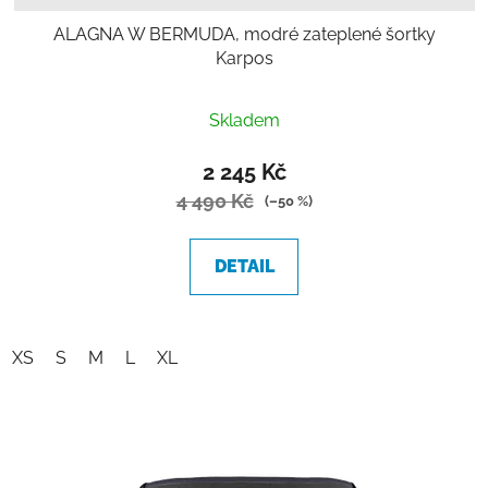
ALAGNA W BERMUDA, modré zateplené šortky
Karpos
Skladem
2 245 Kč
4 490 Kč
(–50 %)
DETAIL
XS
S
M
L
XL