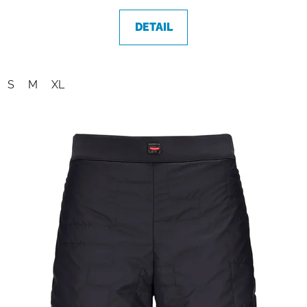
DETAIL
S
M
XL