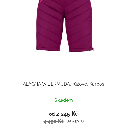
r
o
d
u
k
t
ů
ALAGNA W BERMUDA, růžové, Karpos
Skladem
2 245 Kč
od
4 490 Kč
(až –50 %)