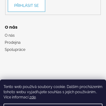
PŘIHLÁSIT SE
O nás
O nás
Prodejna
Spolupráce
Tento web používá soubory cookie. Dalším procházením
tohoto webu vyjadřujete souhlas s jejich používáním..
Více informací
zde
.
RumaSport.cz