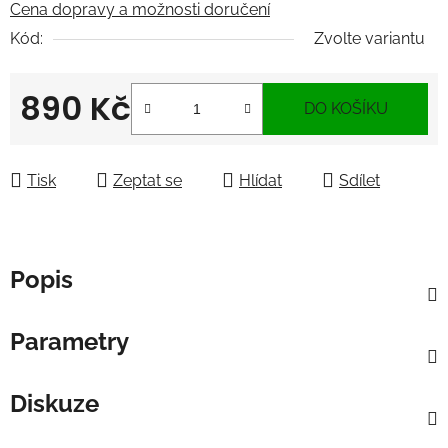
Cena dopravy a možnosti doručení
Kód:
Zvolte variantu
890 Kč
DO KOŠÍKU
Měrná cena:
Tisk
Zeptat se
Hlídat
Sdílet
Popis
Parametry
Diskuze