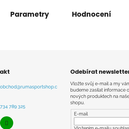
Parametry
Hodnocení
akt
Odebírat newslette
Vložte svůj e-mail a my vá
obchod
@
rumasportshop.c
budeme zasílat informace 
nových produktech na naš
shopu.
734 789 325
E-mail
Vložením e-mailu souhlasí