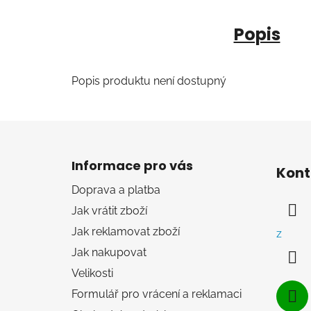
Popis
Popis produktu není dostupný
Z
á
Informace pro vás
Kont
p
Doprava a platba
a
Jak vrátit zboží
t
í
Jak reklamovat zboží
z
Jak nakupovat
Velikosti
Formulář pro vrácení a reklamaci