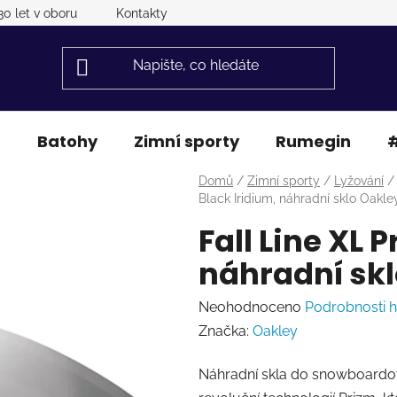
30 let v oboru
Kontakty
a
Batohy
Zimní sporty
Rumegin
#
Domů
/
Zimní sporty
/
Lyžování
/
Black Iridium, náhradní sklo Oakle
Fall Line XL 
náhradní skl
Průměrné
Neohodnoceno
Podrobnosti 
hodnocení
Značka:
Oakley
produktu
Náhradní skla do snowboardov
je