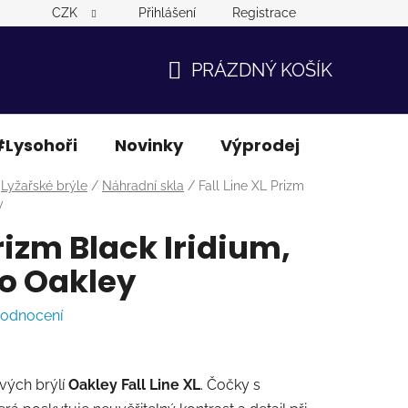
CZK
Přihlášení
Registrace
PRÁZDNÝ KOŠÍK
NÁKUPNÍ
KOŠÍK
Lysohoři
Novinky
Výprodej
Ostatní
Lyžařské brýle
/
Náhradní skla
/
Fall Line XL Prizm
y
Prizm Black Iridium,
o Oakley
hodnocení
ých brýlí
Oakley Fall Line XL
. Čočky s