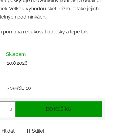
erá poskytuje neuvěřitelný kontrast a detail při
ek. Velkou výhodou skel Prizm je také jejich
světelných podmínkách.
m
pomáhá redukovat odlesky a lépe tak
Skladem
10.8.2026
7099SL-10
DO KOŠÍKU
Hlídat
Sdílet