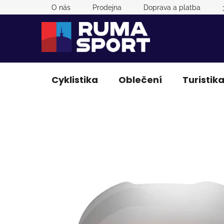
Přejít
O nás
Prodejna
Doprava a platba
na
obsah
Cyklistika
Oblečení
Turistik