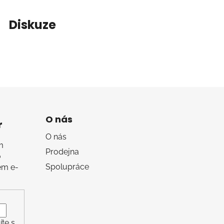
Diskuze
O nás
r
O nás
m
Prodejna
o
Spolupráce
em e-
te s