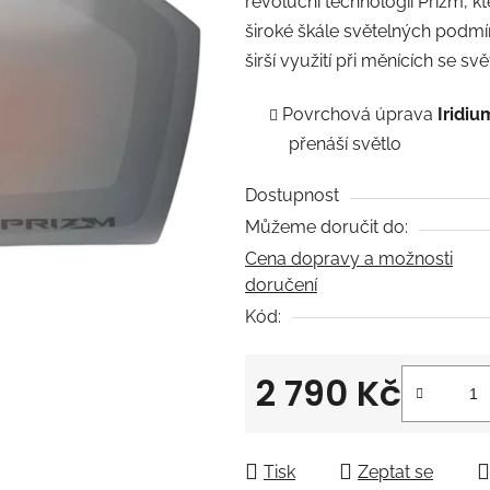
revoluční technologií Prizm, kt
0,0
široké škále světelných podmín
z
širší využití při měnících se 
5
hvězdiček.
Povrchová úprava
Iridiu
přenáší světlo
Dostupnost
Můžeme doručit do:
Cena dopravy a možnosti
doručení
Kód:
2 790 Kč
Měrná cena:
Tisk
Zeptat se