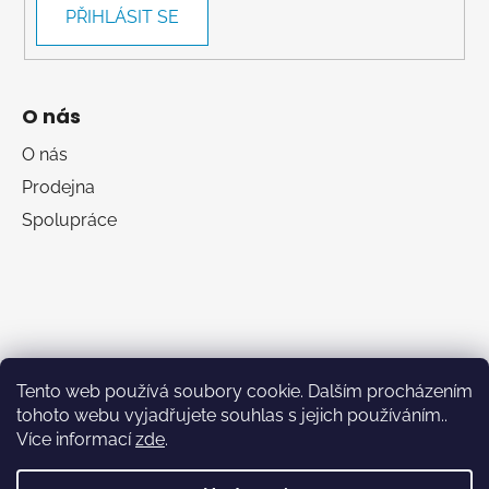
PŘIHLÁSIT SE
O nás
O nás
Prodejna
Spolupráce
Tento web používá soubory cookie. Dalším procházením
tohoto webu vyjadřujete souhlas s jejich používáním..
Více informací
zde
.
RumaSport.cz