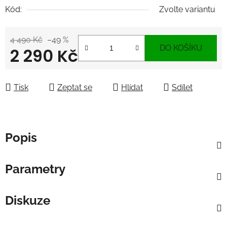
Kód:
Zvolte variantu
4 490 Kč
–49 %
DO KOŠÍKU
2 290 Kč
Měrná cena:
Tisk
Zeptat se
Hlídat
Sdílet
Popis
Parametry
Diskuze