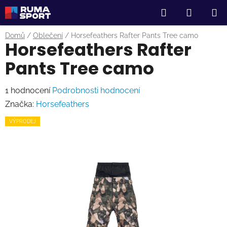
Přejít
Hledat
NÁKUP
na
obsah
KOŠÍK
Domů
/
Oblečení
/
Horsefeathers Rafter Pants Tree camo
Horsefeathers Rafter
Pants Tree camo
Průměrné
1 hodnocení
Podrobnosti hodnocení
hodnocení
Značka:
Horsefeathers
produktu
VÝPRODEJ
je
5,0
z
5
hvězdiček.