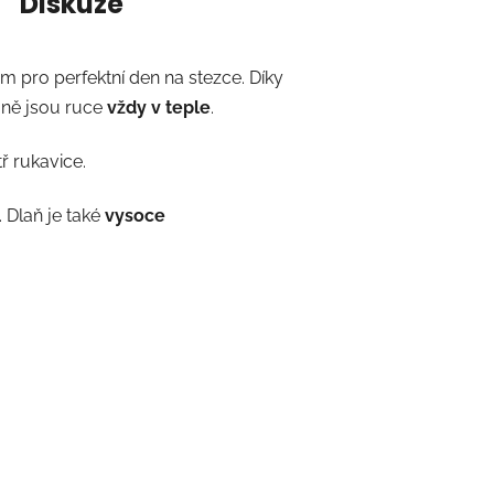
Diskuze
m pro perfektní den na stezce. Díky
raně jsou ruce
vždy v teple
.
ř rukavice.
 Dlaň je také
vysoce