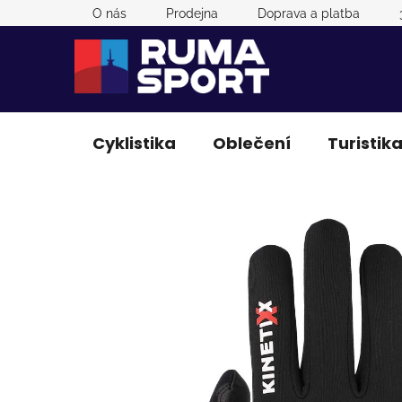
Přejít
O nás
Prodejna
Doprava a platba
na
obsah
Cyklistika
Oblečení
Turistik