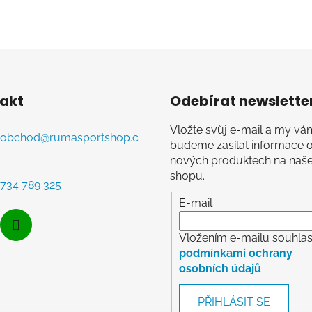
akt
Odebírat newslette
Vložte svůj e-mail a my vá
obchod
@
rumasportshop.c
budeme zasílat informace 
nových produktech na naš
shopu.
734 789 325
E-mail
Vložením e-mailu souhlasí
podmínkami ochrany
osobních údajů
PŘIHLÁSIT SE