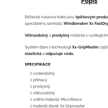
Popis
Běžecké rukavice Keke jsou
špičkovým prod
speciálnímu laminátu
Windbreaker Xx FastDr
Větruodolný
a
prodyšný
materiál s vynikající
Systém dlaní s technologií
Xx-GripMaster
zajiš
elastická
a
odpuzuje vodu
.
SPECIFIKACE
voděodolný
přilnavý
prodyšný
větruodolný
vnitřní materiál: Microfleece
materiál dlaně: Xx Gripmaster