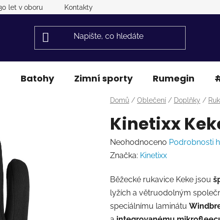
30 let v oboru
Kontakty
a
Batohy
Zimní sporty
Rumegin
#
Domů
/
Oblečení
/
Doplňky
/
Ruk
Kinetixx Kek
Průměrné
Neohodnoceno
Podrobnosti 
hodnocení
Značka:
Kinetixx
produktu
Běžecké rukavice Keke jsou
š
je
lyžích a větruodolným společn
0,0
speciálnímu laminátu
Windbre
z
a
integrovanému mikrofleec