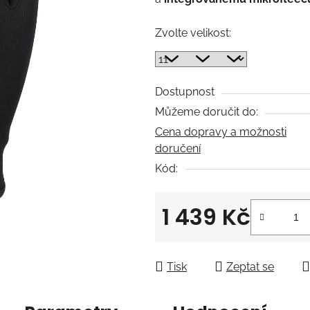
5
hvězdiček.
Zvolte velikost:
Dostupnost
Můžeme doručit do:
Cena dopravy a možnosti
doručení
Kód:
1 439 Kč
Měrná cena:
Tisk
Zeptat se