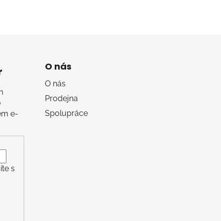
O nás
r
O nás
m
Prodejna
o
Spolupráce
em e-
te s