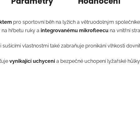
Parametry
Hodnocení
uktem
pro sportovní běh na lyžích a větruodolným společníke
y
na hřbetu ruky a
integrovanému mikrofleecu
na vnitřní st
mi sušícími vlastnostmi také zabraňuje pronikání vlhkosti dovnit
ťuje
vynikající uchycení
a bezpečné uchopení lyžařské hůlky.