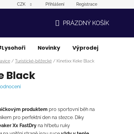
CZK
Přihlášení
Registrace
PRÁZDNÝ KOŠÍK
NÁKUPNÍ
KOŠÍK
Lysohoři
Novinky
Výprodej
Ostatní
avice
/
Turistické-běžecké
/
Kinetixx Keke Black
e Black
hodnocení
pičkovým produktem
pro sportovní běh na
íkem pro perfektní den na stezce. Díky
aker Xx FastDry
na hřbetu ruky
u
na vnitřní straně jsou ruce
vždy v teple
.