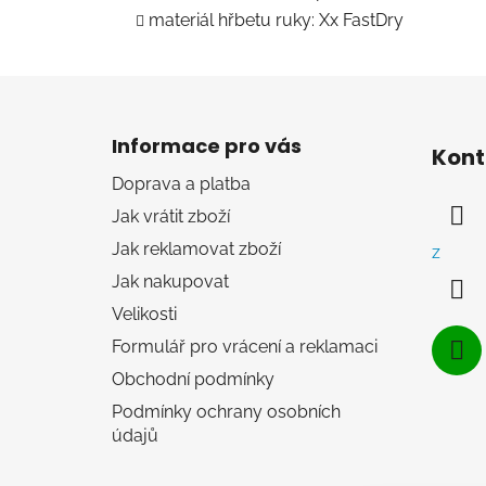
materiál hřbetu ruky: Xx FastDry
Z
á
Informace pro vás
Kont
p
Doprava a platba
a
Jak vrátit zboží
t
í
Jak reklamovat zboží
z
Jak nakupovat
Velikosti
Formulář pro vrácení a reklamaci
Obchodní podmínky
Podmínky ochrany osobních
údajů