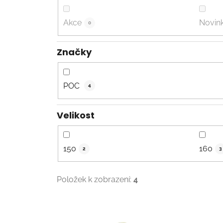
Akce
Novin
0
Značky
POC
4
Velikost
150
160
2
3
Položek k zobrazení:
4
V
ý