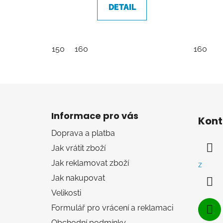
DETAIL
150
160
160
Z
á
Informace pro vás
Kont
p
Doprava a platba
a
Jak vrátit zboží
t
í
Jak reklamovat zboží
z
Jak nakupovat
Velikosti
Formulář pro vrácení a reklamaci
Obchodní podmínky