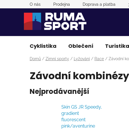
Přejít
O nás
Prodejna
Doprava a platba
na
obsah
Cyklistika
Oblečení
Turistik
Domů
/
Zimní sporty
/
Lyžování
/
Race
/
Závodní k
Závodní kombinézy
Nejprodávanější
Skin GS JR Speedy,
gradient
fluorescent
pink/aventurine