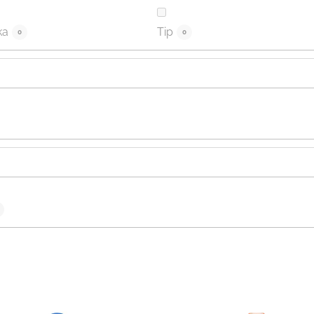
ka
Tip
0
0