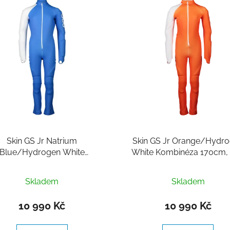
Skin GS Jr Natrium
Skin GS Jr Orange/Hydr
Blue/Hydrogen White
White Kombinéza 170cm,
Kombinéza 160cm, Poc
Průměrné
Skladem
Skladem
hodnocení
produktu
10 990 Kč
10 990 Kč
je
5,0