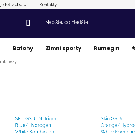
30 let v oboru
Kontakty
a
Batohy
Zimní sporty
Rumegin
#
ombinézy
Skin GS Jr Natrium
Skin GS Jr
Blue/Hydrogen
Orange/Hydro
White Kombinéza
White Kombiné