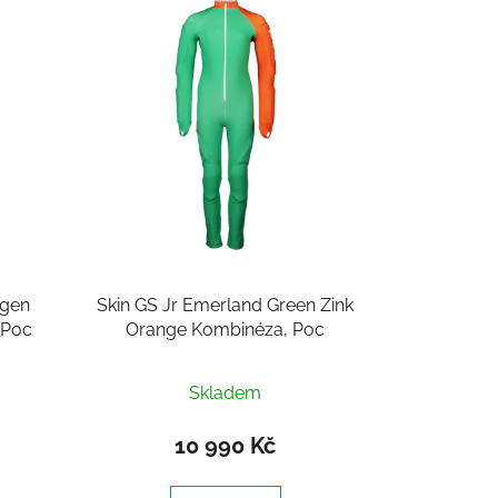
ogen
Skin GS Jr Emerland Green Zink
 Poc
Orange Kombinéza, Poc
Průměrné
Skladem
hodnocení
produktu
10 990 Kč
je
5,0