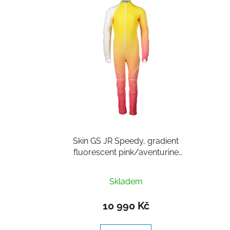
p
i
s
p
r
o
d
u
k
t
Skin GS JR Speedy, gradient
ů
fluorescent pink/aventurine
yellow, kombinéza růžová+žlutá,
Poc
Skladem
10 990 Kč