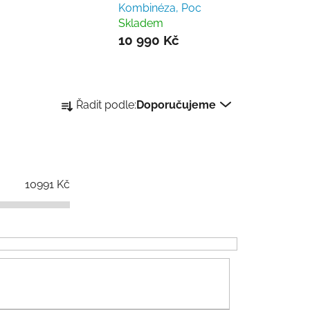
Kombinéza, Poc
Skladem
10 990 Kč
Ř
Řadit podle:
Doporučujeme
a
z
e
n
í
10991
Kč
p
r
o
d
u
k