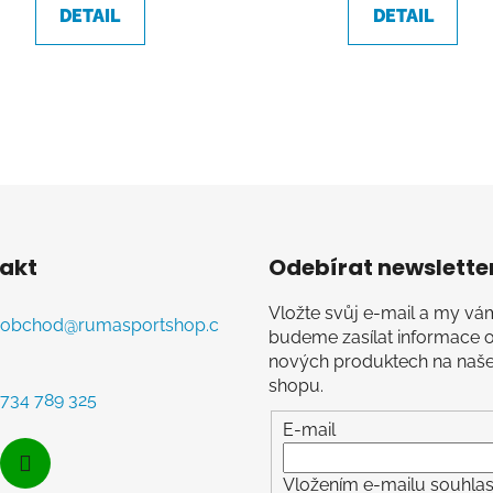
DETAIL
DETAIL
z
5
hvězdiček.
O
v
l
á
d
akt
Odebírat newslette
a
c
Vložte svůj e-mail a my vá
í
obchod
@
rumasportshop.c
budeme zasílat informace 
p
nových produktech na naš
r
shopu.
v
734 789 325
k
E-mail
y
v
Vložením e-mailu souhlasí