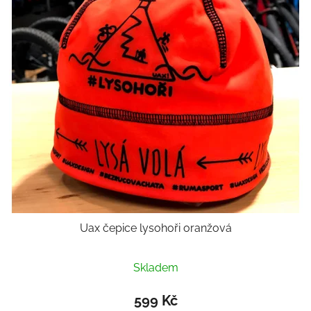
Uax čepice lysohoři oranžová
Průměrné
Skladem
hodnocení
produktu
599 Kč