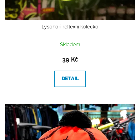
Lysohoři reflexní kolečko
Průměrné
Skladem
hodnocení
produktu
39 Kč
je
5,0
DETAIL
z
5
hvězdiček.