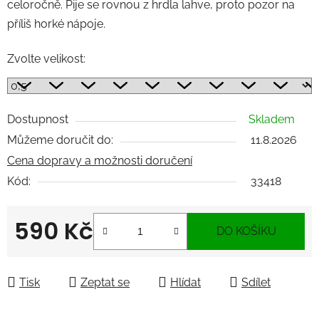
celoročně. Pije se rovnou z hrdla lahve, proto pozor na
příliš horké nápoje.
Zvolte velikost:
Dostupnost
Skladem
Můžeme doručit do:
11.8.2026
Cena dopravy a možnosti doručení
Kód:
33418
590 Kč
DO KOŠÍKU
Měrná cena:
Tisk
Zeptat se
Hlídat
Sdílet