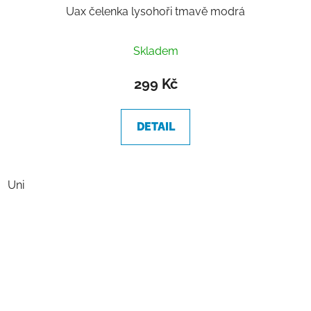
Uax čelenka lysohoři tmavě modrá
Průměrné
Skladem
hodnocení
produktu
299 Kč
je
5,0
DETAIL
z
5
hvězdiček.
Uni