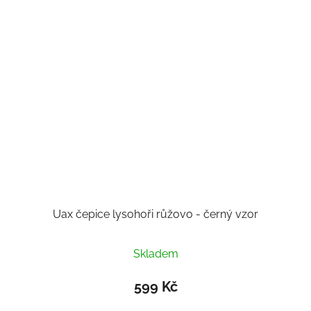
Uax čepice lysohoři růžovo - černý vzor
Průměrné
Skladem
hodnocení
produktu
599 Kč
je