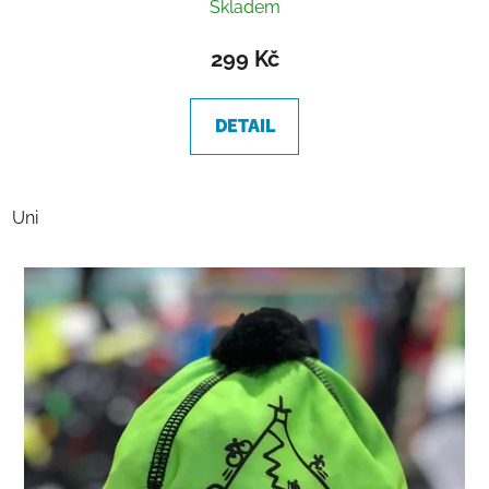
Skladem
hodnocení
produktu
299 Kč
je
5,0
DETAIL
z
5
hvězdiček.
Uni