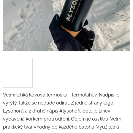
Velmi lehká kovová termoska - termolahev. Nadpis je
vyrytý, takže se nebude odírat. Z jedné strany logo
Lysohorů a z druhé nápis #lysohoři, dole je lahev
vybavená korkem proti odření. Objem je 0,5 litru. Velmi
praktický tvar vhodný do každého batohu. Využitelná