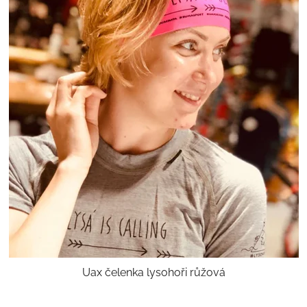
Uax čelenka lysohoři růžová
Průměrné