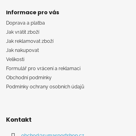
Z
á
Informace pro vás
p
a
Doprava a platba
t
Jak vrátit zboží
í
Jak reklamovat zboží
Jak nakupovat
Velikosti
Formulář pro vrácení a reklamaci
Obchodní podmínky
Podmínky ochrany osobních údajů
Kontakt
obchod
@
rumasportshop.cz