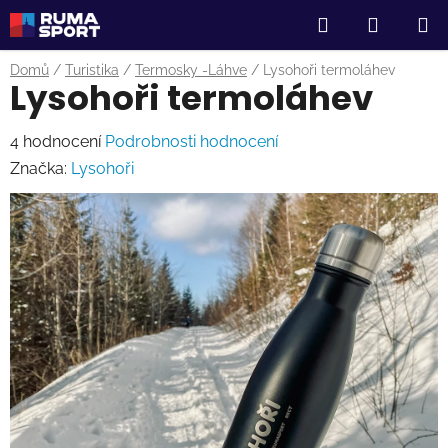
Přejít
Hledat
NÁKUP
na
obsah
KOŠÍK
Domů
/
Turistika
/
Termosky -Láhve
/
Lysohoři termoláhev
Lysohoři termoláhev
Průměrné
4 hodnocení
Podrobnosti hodnocení
hodnocení
Značka:
Lysohoři
produktu
je
4,3
z
5
hvězdiček.