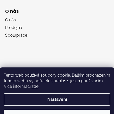
O nás
O nás
Prodejna
Spolupráce
Tento web používá soubory cookie. Dalším procházením
tohoto webu vyjadřujete souhlas s jejich používáním..
Více informací
zde
.
RumaSport.cz
Nastavení
Vytvořil Shoptet