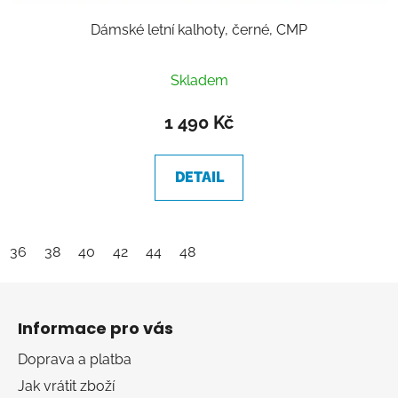
Dámské letní kalhoty, černé, CMP
Skladem
1 490 Kč
DETAIL
36
38
40
42
44
48
Z
á
Informace pro vás
p
a
Doprava a platba
t
Jak vrátit zboží