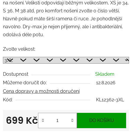
na nošení. Veliksti odpovídají běžným velikostem, XS je 34,
S 36, M 38 atd, pro komfort nošení zvolte o číslo větší,
hlavně pokud máte širší ramena či ruce. Je pohodlnější
navolno. Dry-max je nejen příjemný, ale i antibakteriální,
odolává déle potu.
Zvolte velikost:
Dostupnost
Skladem
Můžeme doručit do:
12.8.2026
Cena dopravy a možnosti doručení
Kód:
KL12362-3XL
699 Kč
DO KOŠÍKU
Měrná cena: