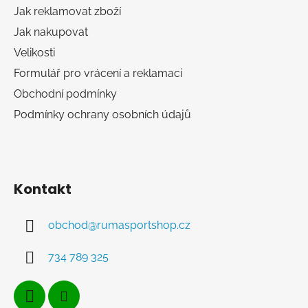
í
Jak reklamovat zboží
Jak nakupovat
Velikosti
Formulář pro vrácení a reklamaci
Obchodní podmínky
Podmínky ochrany osobních údajů
Kontakt
obchod
@
rumasportshop.cz
734 789 325