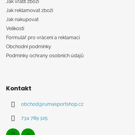
t
Jak vrátit zboží
í
Jak reklamovat zboží
Jak nakupovat
Velikosti
Formulář pro vrácení a reklamaci
Obchodní podmínky
Podmínky ochrany osobních údajů
Kontakt
obchod
@
rumasportshop.cz
734 789 325