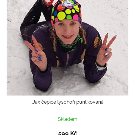
Uax čepice lysohoři puntíkovaná
Průměrné
Skladem
hodnocení
produktu
599 Kč