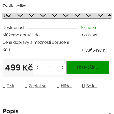
Zvolte velikost:
Dostupnost
Skladem
Můžeme doručit do:
12.8.2026
Cena dopravy a možnosti doručení
Kód:
123365493411
499 Kč
DO KOŠÍKU
Měrná cena:
Tisk
Zeptat se
Hlídat
Sdílet
Popis