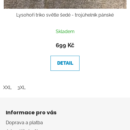
Lysohoři triko světle šedé - trojúhelník pánské
Skladem
699 Kč
DETAIL
XXL
3XL
Z
á
Informace pro vás
p
a
Doprava a platba