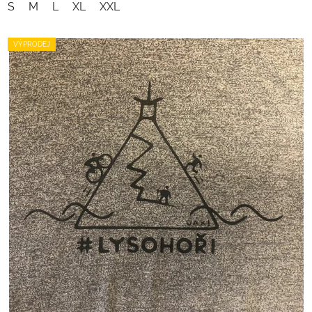
S
M
L
XL
XXL
VÝPRODEJ