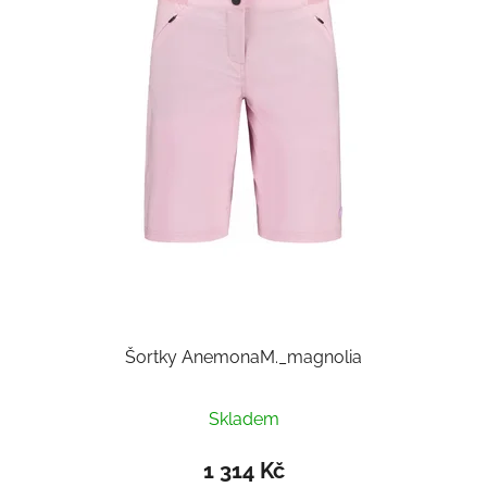
Šortky AnemonaM._magnolia
Skladem
1 314 Kč