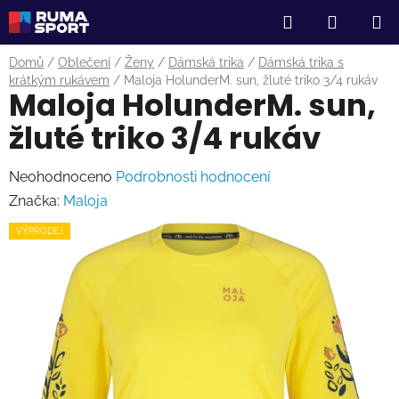
Přejít
Hledat
NÁKUP
na
obsah
KOŠÍK
Domů
/
Oblečení
/
Ženy
/
Dámská trika
/
Dámská trika s
krátkým rukávem
/
Maloja HolunderM. sun, žluté triko 3/4 rukáv
Maloja HolunderM. sun,
žluté triko 3/4 rukáv
Průměrné
Neohodnoceno
Podrobnosti hodnocení
hodnocení
Značka:
Maloja
produktu
VÝPRODEJ
je
0,0
z
5
hvězdiček.