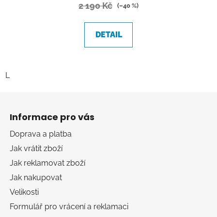
2 190 Kč
(–40 %)
DETAIL
L
Z
á
Informace pro vás
p
a
Doprava a platba
t
Jak vrátit zboží
í
Jak reklamovat zboží
Jak nakupovat
Velikosti
Formulář pro vrácení a reklamaci