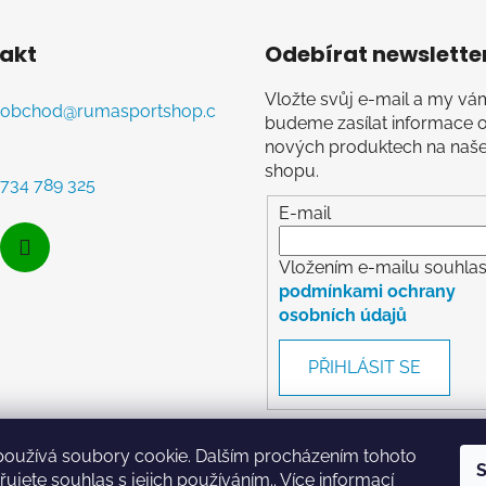
akt
Odebírat newslette
Vložte svůj e-mail a my vá
obchod
@
rumasportshop.c
budeme zasílat informace 
nových produktech na naš
shopu.
734 789 325
E-mail
Vložením e-mailu souhlasí
podmínkami ochrany
osobních údajů
PŘIHLÁSIT SE
používá soubory cookie. Dalším procházením tohoto
S
ujete souhlas s jejich používáním.. Více informací