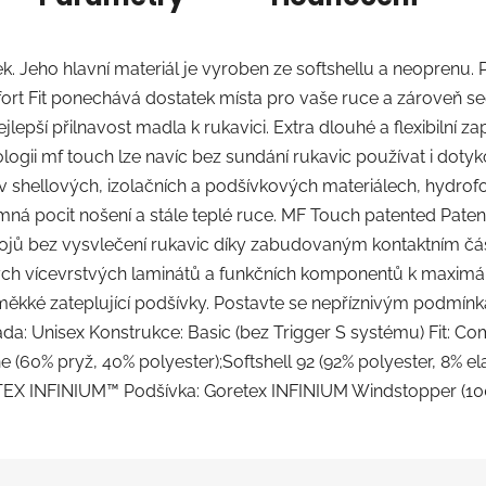
nek. Jeho hlavní materiál je vyroben ze softshellu a neopre
fort Fit ponechává dostatek místa pro vaše ruce a zároveň se
lepší přilnavost madla k rukavici. Extra dlouhé a flexibilní zap
logii mf touch lze navíc bez sundání rukavic používat i dot
 v shellových, izolačních a podšívkových materiálech, hydro
říjemná pocit nošení a stále teplé ruce. MF Touch patented Pat
trojů bez vysvlečení rukavic díky zabudovaným kontaktním č
 vícevrstvých laminátů a funkčních komponentů k maximál
é zateplující podšívky. Postavte se nepříznivým podmínká
a: Unisex Konstrukce: Basic (bez Trigger S systému) Fit: Comfor
 (60% pryž, 40% polyester);Softshell 92 (92% polyester, 8% el
EX INFINIUM™ Podšívka: Goretex INFINIUM Windstopper (10