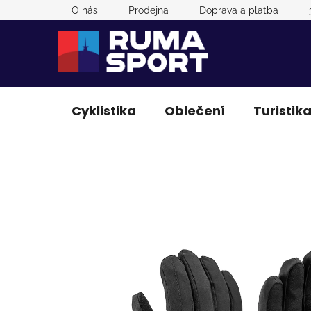
Přejít
O nás
Prodejna
Doprava a platba
na
obsah
Cyklistika
Oblečení
Turistik