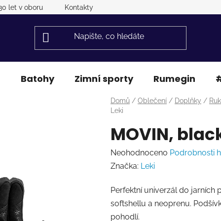
30 let v oboru
Kontakty
a
Batohy
Zimní sporty
Rumegin
#
Domů
/
Oblečení
/
Doplňky
/
Ruk
Leki
MOVIN, black
Průměrné
Neohodnoceno
Podrobnosti 
hodnocení
Značka:
Leki
produktu
Perfektní univerzál do jarních
je
softshellu a neoprenu. Podší
0,0
pohodlí.
z