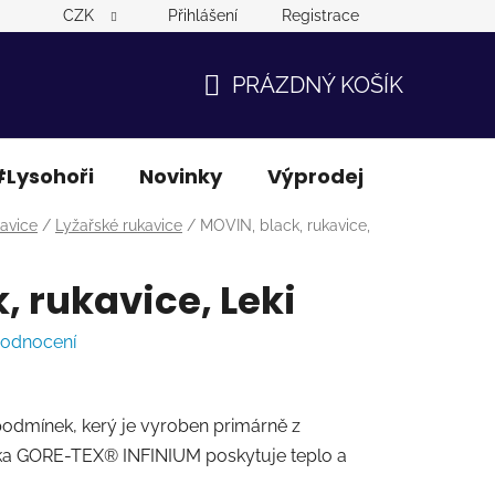
CZK
Přihlášení
Registrace
PRÁZDNÝ KOŠÍK
NÁKUPNÍ
KOŠÍK
Lysohoři
Novinky
Výprodej
Ostatní
avice
/
Lyžařské rukavice
/
MOVIN, black, rukavice,
, rukavice, Leki
hodnocení
 podmínek, kerý je vyroben primárně z
vka GORE-TEX® INFINIUM poskytuje teplo a