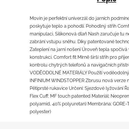
Movin je perfektní univerzál do jarních podmí
poskytuje teplo a pohodlí. Pohodlný střih Com
manipulaci. Silikonová dlaň Nash zaručuje tu nej
zabrání vstupu sněhu. Díky patentované techno
Zateplení na jarní nošení Úroveň tepla spočívá
konstrukci. Comfort fit Mírně širší střih pro p
kontrolu chytrých telefonů a navigačních přís
VODĚODOLNÉ MATERIÁLY Použití voděodolných
INFINIUM WINDSTOPPER Zbrusu nová verze měkk
Pětiprsté rukavice Určení: Sjezdové lyžování Řad
Flex Cuff; MF touch patented Materiál: Neoprene
polyamid, 40% polyuretan) Membrána: GORE-T
polyester)