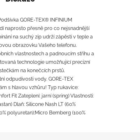
nu. Podšívka GORE-TEX® INFINIUM
dí naprosto přesně pro co nejsnadnější
ínání na suchý zip udrží zápěstí v teple a
ykovou obrazovku Vašeho telefonu.
fobních vlastnostech a padnoucím střihu a
entovaná technologie umožňující precizní
ástečkám na konečcích prstů.
ní odpudivosti vody. GORE-TEX
m s hlavou vzhůru! Typ rukavice:
t Fit Zateplení: jarní (spring) Vlastnosti:
astan) Dlaň: Silicone Nash LT (60%
0% polyuretan);Micro Bemberg (100%