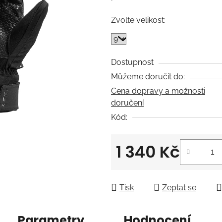
5
Zvolte velikost:
hvězdiček.
Dostupnost
Můžeme doručit do:
Cena dopravy a možnosti
doručení
Kód:
1 340 Kč
Měrná cena:
Tisk
Zeptat se
Parametry
Hodnocení