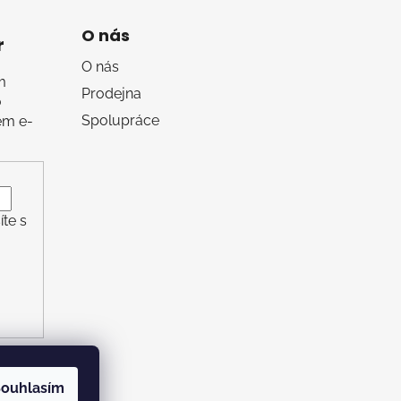
O nás
r
O nás
m
Prodejna
o
Spolupráce
em e-
te s
ouhlasím