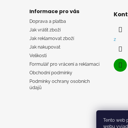
Z
á
Informace pro vás
Kont
p
Doprava a platba
a
Jak vrátit zboží
t
í
Jak reklamovat zboží
z
Jak nakupovat
Velikosti
Formulář pro vrácení a reklamaci
Obchodní podmínky
Podmínky ochrany osobních
údajů
Tento web 
webu vyjadř