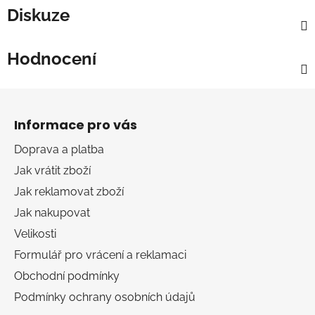
Diskuze
Hodnocení
Z
á
Informace pro vás
p
a
Doprava a platba
t
Jak vrátit zboží
í
Jak reklamovat zboží
Jak nakupovat
Velikosti
Formulář pro vrácení a reklamaci
Obchodní podmínky
Podmínky ochrany osobních údajů