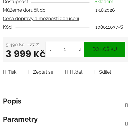
Dostupnost
Skladem
Můžeme doručit do:
13.8.2026
Cena dopravy a možnosti doručení
Kód:
108011037-S
5 490 Kč
–27 %
DO KOŠÍKU
3 999 Kč
Měrná cena:
Tisk
Zeptat se
Hlídat
Sdílet
Popis
Parametry