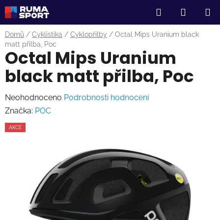
Přejít
Hledat
NÁKUP
na
obsah
KOŠÍK
Domů
/
Cyklistika
/
Cyklopřilby
/
Octal Mips Uranium black
matt přilba, Poc
Octal Mips Uranium
black matt přilba, Poc
Průměrné
Neohodnoceno
Podrobnosti hodnocení
hodnocení
Značka:
POC
produktu
AKCE
je
0,0
z
5
hvězdiček.