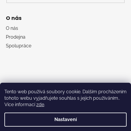
O nás
O nás
Prodejna
Spolupráce
Tento web používá soubory cookie. Dalším procházením
tohoto webu vyjadřujete souhlas s jejich používáním..
Více informací
zde
.
RumaSport.cz
Nastavení