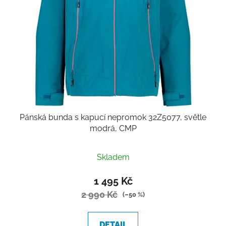
Pánská bunda s kapucí nepromok 32Z5077, světle
modrá, CMP
Skladem
1 495 Kč
2 990 Kč
(–50 %)
DETAIL