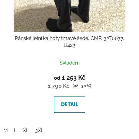
Pánské letní kalhoty tmavě šedé, CMP, 32T6677,
U423
Skladem
1 253 Kč
od
1 790 Kč
(až –30 %)
DETAIL
M
L
XL
3XL