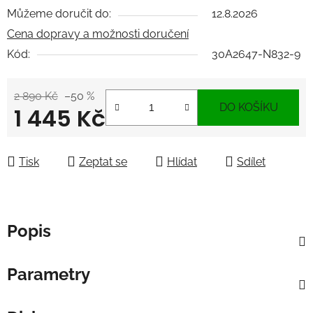
Můžeme doručit do:
12.8.2026
Cena dopravy a možnosti doručení
Kód:
30A2647-N832-9
2 890 Kč
–50 %
DO KOŠÍKU
1 445 Kč
Měrná cena:
Tisk
Zeptat se
Hlídat
Sdílet
Popis
Parametry