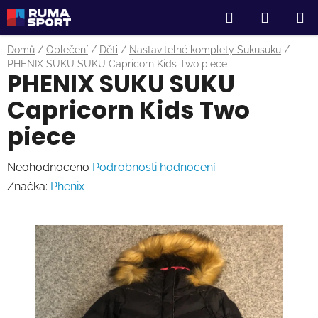
Přejít
Hledat
NÁKUP
na
obsah
KOŠÍK
Domů
/
Oblečení
/
Děti
/
Nastavitelné komplety Sukusuku
/
PHENIX SUKU SUKU Capricorn Kids Two piece
PHENIX SUKU SUKU
Capricorn Kids Two
piece
Průměrné
Neohodnoceno
Podrobnosti hodnocení
hodnocení
Značka:
Phenix
produktu
je
0,0
z
5
hvězdiček.