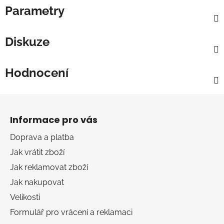
Parametry
Diskuze
Hodnocení
Z
á
Informace pro vás
p
a
Doprava a platba
t
Jak vrátit zboží
í
Jak reklamovat zboží
Jak nakupovat
Velikosti
Formulář pro vrácení a reklamaci