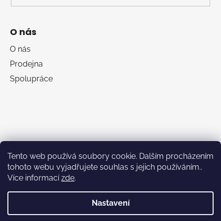
O nás
O nás
Prodejna
Spolupráce
Tento web používá soubory cookie. Dalším procházením
tohoto webu vyjadřujete souhlas s jejich používáním..
Více informací
zde
.
RumaSport.cz
Nastavení