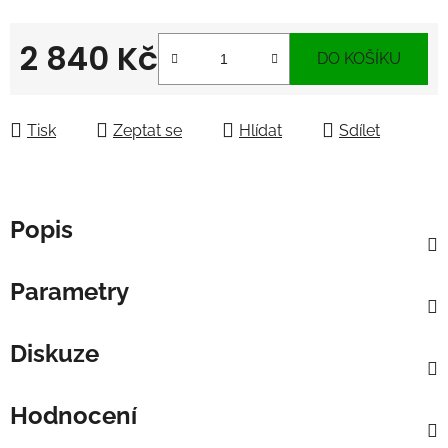
2 840 Kč
DO KOŠÍKU
Měrná cena:
Tisk
Zeptat se
Hlídat
Sdílet
Popis
Parametry
Diskuze
Hodnocení