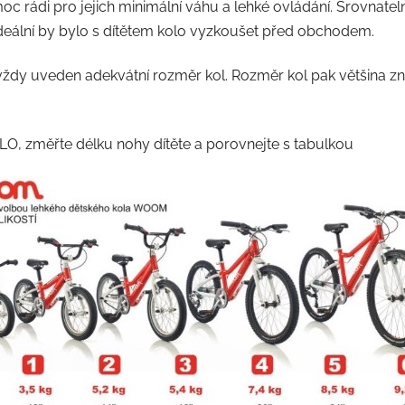
c rádi pro jejich minimální váhu a lehké ovládání. Srovnatel
deální by bylo s dítětem kolo vyzkoušet před obchodem.
ždy uveden adekvátní rozměr kol. Rozměr kol pak většina znač
DLO, změřte délku nohy dítěte a porovnejte s tabulkou