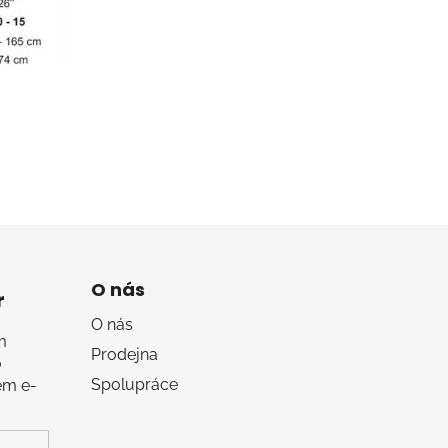
O nás
r
O nás
m
Prodejna
o
Spolupráce
em e-