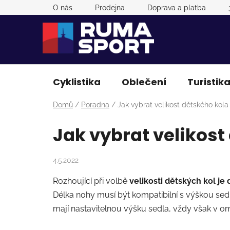
Přejít
O nás
Prodejna
Doprava a platba
na
obsah
Cyklistika
Oblečení
Turistik
Domů
/
Poradna
/
Jak vybrat velikost dětského kola
Jak vybrat velikost
4.5.2022
Rozhoující při volbě
velikosti dětských kol je
Délka nohy musí být kompatibilní s výškou sed
mají nastavitelnou výšku sedla, vždy však v o