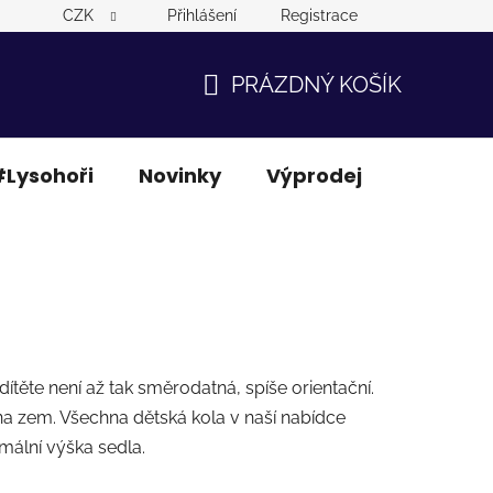
CZK
Přihlášení
Registrace
PRÁZDNÝ KOŠÍK
NÁKUPNÍ
KOŠÍK
Lysohoři
Novinky
Výprodej
Ostatní
těte není až tak směrodatná, spíše orientační.
a zem. Všechna dětská kola v naší nabídce
mální výška sedla.