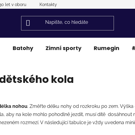
30 let v oboru
Kontakty
a
Batohy
Zimní sporty
Rumegin
#
 dětského kola
 délka nohou
. Změřte délku nohy od rozkroku po zem. Výška dí
la, aby na kole mohlo pohodlně jezdit, musí dítě
dosáhnout n
mezeném rozmezí. V následující tabulce je vždy uvedena mini