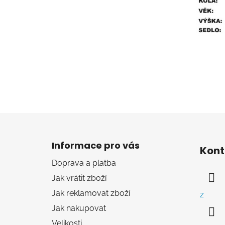
Z
á
Informace pro vás
Kont
p
Doprava a platba
a
Jak vrátit zboží
t
í
Jak reklamovat zboží
z
Jak nakupovat
Velikosti