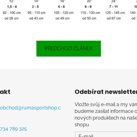
PŘEDCHOZÍ ČLÁNEK
akt
Odebírat newslette
Vložte svůj e-mail a my vá
obchod
@
rumasportshop.c
budeme zasílat informace 
nových produktech na naš
shopu.
734 789 325
E-mail