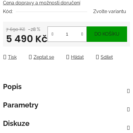
Cena dopravy a možnosti doručení
Kód:
Zvolte variantu
7 690 Kč
–28 %
DO KOŠÍKU
5 490 Kč
Měrná cena:
Tisk
Zeptat se
Hlídat
Sdílet
Popis
Parametry
Diskuze