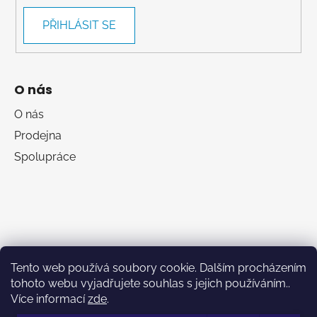
PŘIHLÁSIT SE
O nás
O nás
Prodejna
Spolupráce
Tento web používá soubory cookie. Dalším procházením
tohoto webu vyjadřujete souhlas s jejich používáním..
Více informací
zde
.
RumaSport.cz