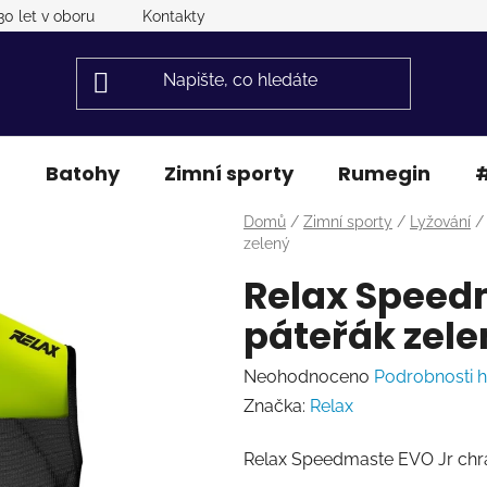
30 let v oboru
Kontakty
a
Batohy
Zimní sporty
Rumegin
#
Domů
/
Zimní sporty
/
Lyžování
/
zelený
Relax Speed
páteřák zele
Průměrné
Neohodnoceno
Podrobnosti 
hodnocení
Značka:
Relax
produktu
Relax Speedmaste EVO Jr chrá
je