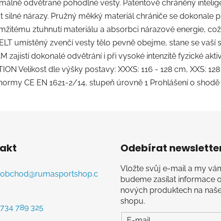
imálně odvětrané pohodlné vesty. Patentově chráněný intel
at silné nárazy. Pružný měkký materiál chrániče se dokonale p
mžitému ztuhnutí materiálu a absorbci nárazové energie, což
LT umístěný zvenčí vesty tělo pevně obejme, stane se vaší
zajistí dokonalé odvětrání i při vysoké intenzitě fyzické aktiv
N Velikost dle výšky postavy: XXXS: 116 - 128 cm, XXS: 128
normy CE EN 1621-2/14, stupeň úrovně 1 Prohlášení o shodě
akt
Odebírat newslette
Vložte svůj e-mail a my vá
obchod
@
rumasportshop.c
budeme zasílat informace 
nových produktech na naš
shopu.
734 789 325
E-mail