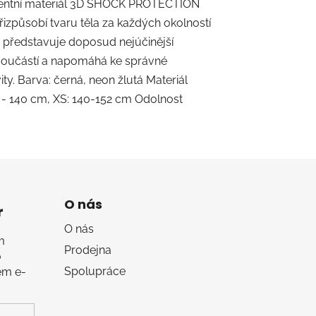
igentní materiál 3D SHOCK PROTECTION
řizpůsobí tvaru těla za každých okolností
 představuje doposud nejúčinější
 součástí a napomáhá ke správné
ity. Barva: černá, neon žlutá Materiál
 - 140 cm, XS: 140-152 cm Odolnost
O nás
r
O nás
m
Prodejna
o
Spolupráce
em e-