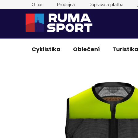
Přejít
O nás
Prodejna
Doprava a platba
na
obsah
Cyklistika
Oblečení
Turistik