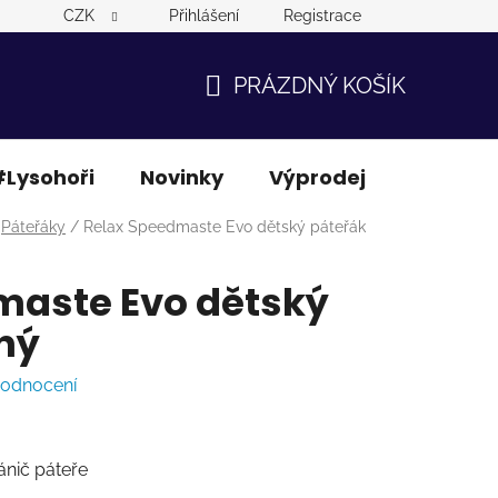
CZK
Přihlášení
Registrace
PRÁZDNÝ KOŠÍK
NÁKUPNÍ
KOŠÍK
Lysohoři
Novinky
Výprodej
Ostatní
Páteřáky
/
Relax Speedmaste Evo dětský páteřák
maste Evo dětský
ný
hodnocení
nič páteře