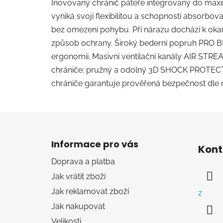
Inovovaný chránič páteře integrovaný do max
vyniká svojí flexibilitou a schopností absorbov
bez omezení pohybu. Při nárazu dochází k oka
způsob ochrany. Široký bederní popruh PRO BE
ergonomii. Masivní ventilační kanály AIR STREAM 
chrániče: pružný a odolný 3D SHOCK PROTECTIO
chrániče garantuje prověřená bezpečnost dle 
Z
á
Informace pro vás
Kont
p
Doprava a platba
a
Jak vrátit zboží
t
í
Jak reklamovat zboží
z
Jak nakupovat
Velikosti