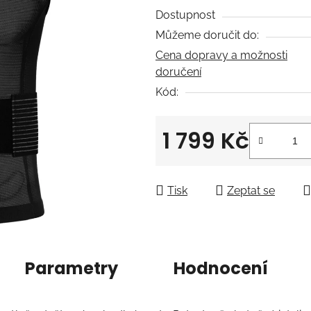
0,0
Dostupnost
z
Můžeme doručit do:
5
Cena dopravy a možnosti
hvězdiček.
doručení
Kód:
1 799 Kč
Měrná cena:
Tisk
Zeptat se
Parametry
Hodnocení