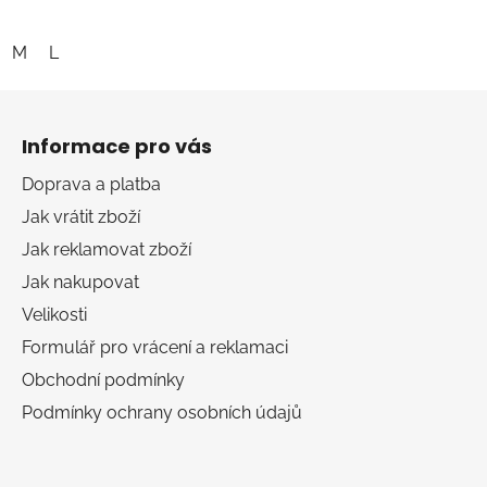
M
L
Z
á
Informace pro vás
p
a
Doprava a platba
t
Jak vrátit zboží
í
Jak reklamovat zboží
Jak nakupovat
Velikosti
Formulář pro vrácení a reklamaci
Obchodní podmínky
Podmínky ochrany osobních údajů