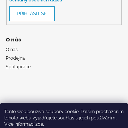
PŘIHLÁSIT SE
O nás
O nás
Prodejna
Spolupráce
Tento web používá soubory cookie. Dalším procházením
tohoto webu vyjadřujete souhlas s jejich používáním..
Více informací
zde
.