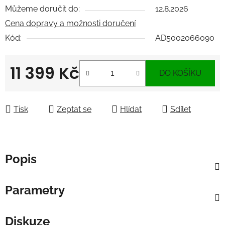
Můžeme doručit do:
12.8.2026
Cena dopravy a možnosti doručení
Kód:
AD5002066090
11 399 Kč
DO KOŠÍKU
Měrná cena:
Tisk
Zeptat se
Hlídat
Sdílet
Popis
Parametry
Diskuze