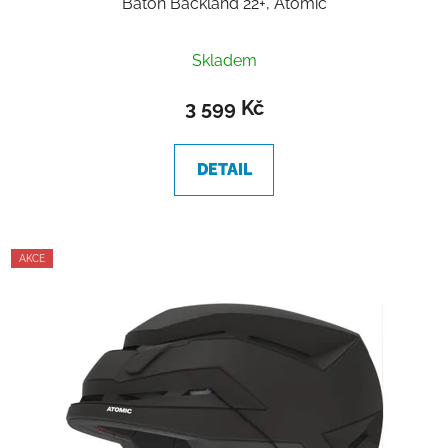
Batoh Backland 22+, Atomic
Skladem
3 599 Kč
DETAIL
AKCE