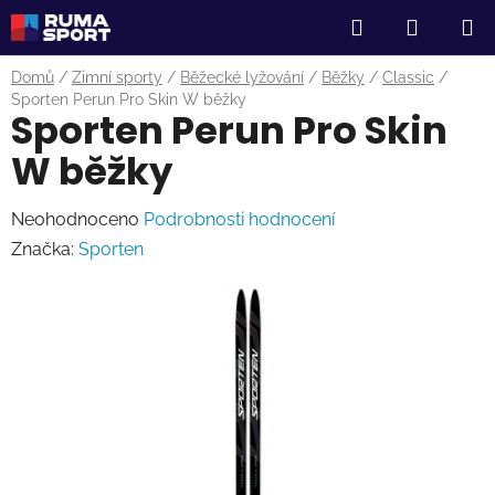
Přejít
Hledat
NÁKUP
na
obsah
KOŠÍK
Domů
/
Zimní sporty
/
Běžecké lyžování
/
Běžky
/
Classic
/
Sporten Perun Pro Skin W běžky
Sporten Perun Pro Skin
W běžky
Průměrné
Neohodnoceno
Podrobnosti hodnocení
hodnocení
Značka:
Sporten
produktu
je
0,0
z
5
hvězdiček.