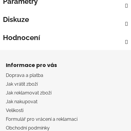
Parametry
Diskuze
Hodnocení
Z
á
Informace pro vás
p
a
Doprava a platba
t
Jak vrátit zboží
í
Jak reklamovat zboží
Jak nakupovat
Velikosti
Formulář pro vrácení a reklamaci
Obchodní podmínky