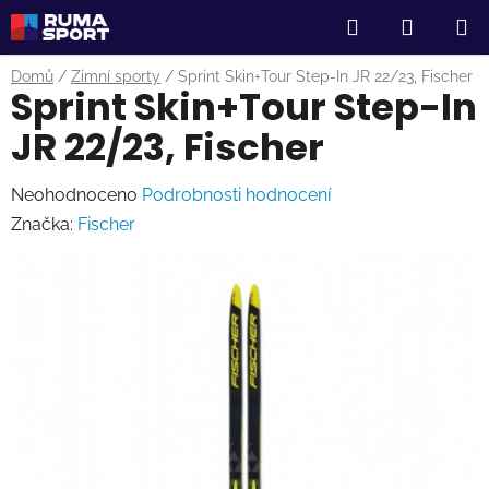
Přejít
Hledat
NÁKUP
na
obsah
KOŠÍK
Domů
/
Zimní sporty
/
Sprint Skin+Tour Step-In JR 22/23, Fischer
Sprint Skin+Tour Step-In
JR 22/23, Fischer
Průměrné
Neohodnoceno
Podrobnosti hodnocení
hodnocení
Značka:
Fischer
produktu
je
0,0
z
5
hvězdiček.