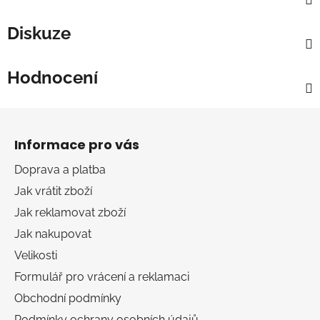
Diskuze
Hodnocení
Z
á
Informace pro vás
p
a
Doprava a platba
t
Jak vrátit zboží
í
Jak reklamovat zboží
Jak nakupovat
Velikosti
Formulář pro vrácení a reklamaci
Obchodní podmínky
Podmínky ochrany osobních údajů