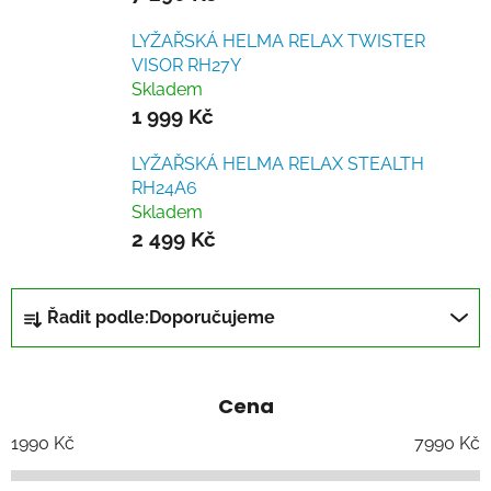
LYŽAŘSKÁ HELMA RELAX TWISTER
VISOR RH27Y
Skladem
1 999 Kč
LYŽAŘSKÁ HELMA RELAX STEALTH
RH24A6
Skladem
2 499 Kč
Ř
Řadit podle:
Doporučujeme
a
z
e
Cena
n
í
1990
Kč
7990
Kč
p