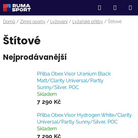
Přejít
Hledat
NÁKUP
na
obsah
KOŠÍK
Domů
/
Zimní sporty
/
Lyžování
/
Lyžařské přilby
/
Štítové
Štítové
Nejprodávanější
Přilba Obex Visor Uranium Black
Matt/Clarity Universal/Partly
Sunny/Silver, POC
Skladem
7 290 Kč
Přilba Obex Visor Hydrogen White/Clarity
Universal/Partly Sunny/Silver, POC
Skladem
7 290 Kč