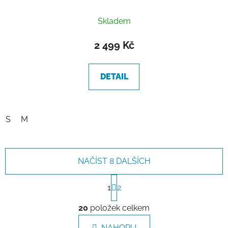
Skladem
2 499 Kč
DETAIL
S
M
NAČÍST 8 DALŠÍCH
S
t
1
2
r
O
á
20
položek celkem
v
n
l
k
NAHORU