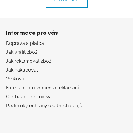
á
o
d
v
a
á
Z
c
n
á
í
í
Informace pro vás
p
p
r
a
Doprava a platba
v
t
Jak vrátit zboží
k
í
y
Jak reklamovat zboží
v
Jak nakupovat
ý
Velikosti
p
i
Formulář pro vrácení a reklamaci
s
Obchodní podmínky
u
Podmínky ochrany osobních údajů