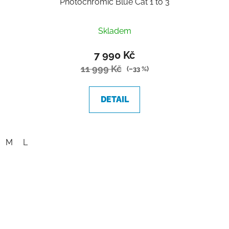
Photochromic Blue Cat 1 to 3
Skladem
7 990 Kč
11 999 Kč
(–33 %)
DETAIL
M
L