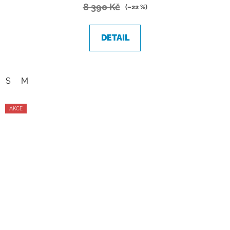
8 390 Kč
(–22 %)
DETAIL
S
M
AKCE