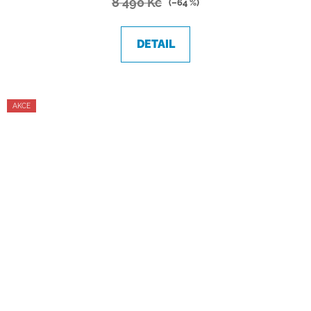
8 490 Kč
(–64 %)
DETAIL
AKCE