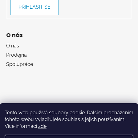
PŘIHLÁSIT SE
O nás
O nás
Prodejna
Spolupráce
Tento web používá soubory cookie. Dalším procházením
tohoto webu vyjadřujete souhlas s jejich používáním..
Více informací
zde
.
RumaSport.cz