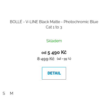
BOLLÉ - V-LINE Black Matte - Photochromic Blue
Cat 1 to 3
Skladem
5 490 Kč
od
8 499 Kč
(až –35 %)
DETAIL
S
M