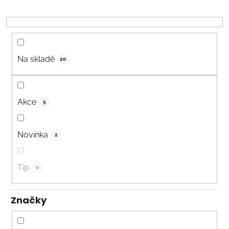
r
o
d
u
k
Na skladě
20
t
ů
Akce
5
Novinka
2
Tip
0
Značky