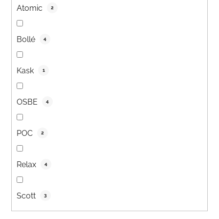
Atomic
2
Bollé
4
Kask
1
OSBE
4
POC
2
Relax
4
Scott
3