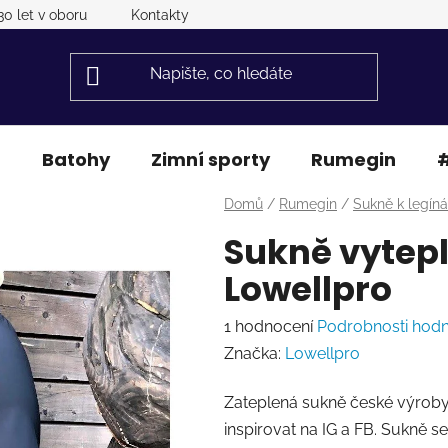
30 let v oboru
Kontakty
a
Batohy
Zimní sporty
Rumegin
#
Domů
/
Rumegin
/
Sukně k legín
Sukně vytep
Lowellpro
Průměrné
1 hodnocení
Podrobnosti hod
hodnocení
Značka:
Lowellpro
produktu
Zateplená sukně české výroby.
je
inspirovat na IG a FB. Sukně 
5,0