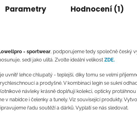
Parametry
Hodnocení (1)
Lowellpro - sportwear
, podporujeme tedy společně český vý
sunuje, sedí jako ulitá. Zvolte ideální velikost
ZDE.
je uvnitř lehce chlupatý - teplejší, díky tomu se velmi příjemn
ou rychleschnoucí a prodyšné. V kombinaci legín se sukní odh
otníkové návleky krásně doplňují kolekci, opticky protáhnou 
v nabídce i čelenky a tunely. Viz související produkty. Vytvořt
řipravujeme řadu soutěží a dárků. Vyplatí se nás sledovat.