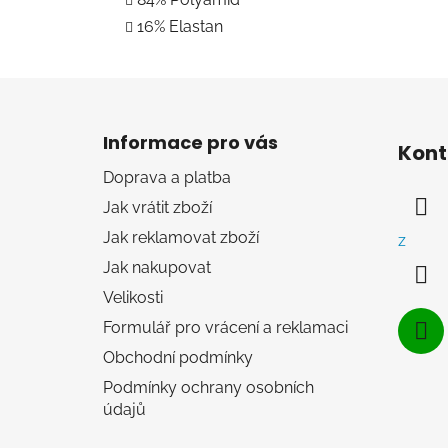
16% Elastan
Z
á
Informace pro vás
Kont
p
Doprava a platba
a
Jak vrátit zboží
t
í
Jak reklamovat zboží
z
Jak nakupovat
Velikosti
Formulář pro vrácení a reklamaci
Obchodní podmínky
Podmínky ochrany osobních
údajů