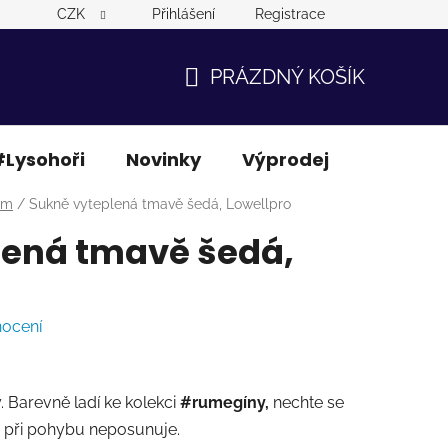
CZK
Přihlášení
Registrace
PRÁZDNÝ KOŠÍK
NÁKUPNÍ
KOŠÍK
Lysohoři
Novinky
Výprodej
Ostatní
ám
/
Sukně vyteplená tmavě šedá, Lowellpro
lená tmavě šedá,
nocení
 Barevně ladí ke kolekci
#rumegíny,
nechte se
se při pohybu neposunuje.