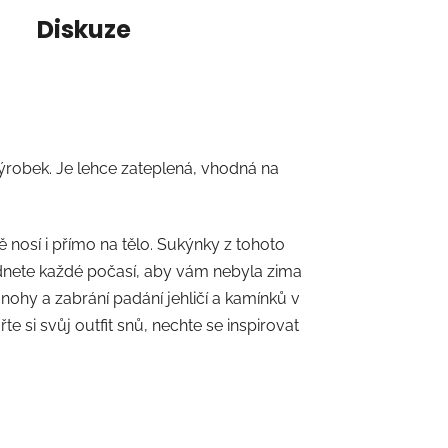
Diskuze
robek. Je lehce zateplená, vhodná na
ě nosí i přímo na tělo. Sukýnky z tohoto
adnete každé počasí, aby vám nebyla zima
nohy a zabrání padání jehličí a kamínků v
e si svůj outfit snů, nechte se inspirovat