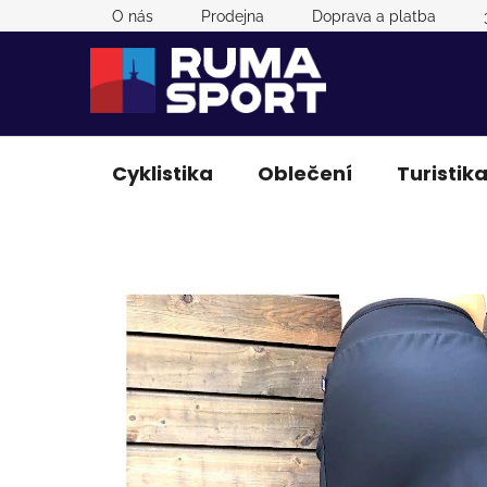
Přejít
O nás
Prodejna
Doprava a platba
na
obsah
Cyklistika
Oblečení
Turistik