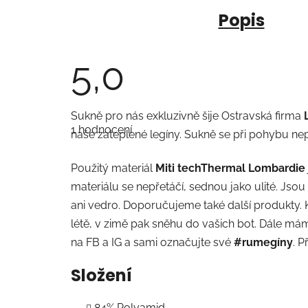
Popis
5,0
Průměrné
Sukně pro nás exkluzivně šije Ostravská firma
hodnocení
1 hodnocení
produktu
naše zateplené legíny. Sukně se při pohybu nepo
je
5,0
z
Použitý materiál
Miti techThermal Lombardie
5
hvězdiček.
materiálu se nepřetáčí, sednou jako ulité. Js
ani vedro. Doporučujeme také další produkty. K
létě, v zimě pak sněhu do vašich bot. Dále máme 
na FB a IG a sami označujte své
#rumegíny
. P
Složení
84% Polyamid