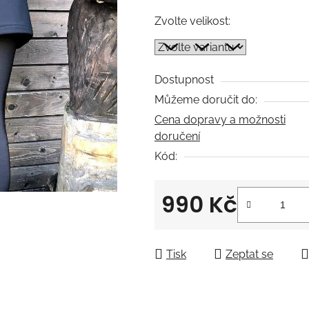
z
Zvolte velikost:
5
hvězdiček.
Dostupnost
Můžeme doručit do:
Cena dopravy a možnosti
doručení
Kód:
990 Kč
Měrná cena:
Tisk
Zeptat se