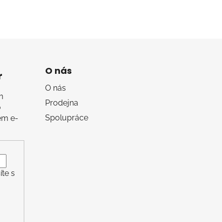
O nás
r
O nás
m
Prodejna
o
Spolupráce
em e-
te s