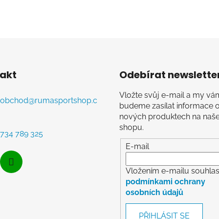
akt
Odebírat newslette
Vložte svůj e-mail a my vá
obchod
@
rumasportshop.c
budeme zasílat informace 
nových produktech na naš
shopu.
734 789 325
E-mail
Vložením e-mailu souhlasí
podmínkami ochrany
osobních údajů
PŘIHLÁSIT SE