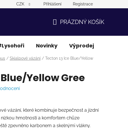
CZK
Přihlášení
Registrace
PRÁZDNÝ KOŠÍK
NÁKUPNÍ
KOŠÍK
Lysohoři
Novinky
Výprodej
Ostatní
mus
/
Skialpové vázání
/
Tecton 13 Ice Blue/Yellow
e Blue/Yellow Gree
hodnocení
dové vázání, které kombinuje bezpečnost a jízdní
s nízkou hmotností a komfortem chůze
 ještě zpevněno karbonem a skelnými vlákny.