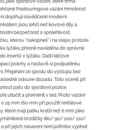
ou jako sjezdové vázání, které firma
odlehčené freetouringové vázání Hmotnost
 nyní doplňují osvědčené moderní
nátem jsou lehčí než kovové díly a
dnostní bezpečnost a spolehlivost.
ku, kterou “nakopneš” i na slepo protože
pička lyžáku přesně naváděna do správné
o insertů v lyžáku. Další klíčové
pací polohy a nastavíš si podpatěnku
ání. Přepínání ze sjezdu do výstupu bez
následně odsune dozadu. Toto oceníš při
apnout patu do sjezdové pozice.
hl utlačit a přeměnit v led. Proto vázání
ž o 25 mm (60 mm při použití rentálové
y, které mají patku kratší než 6 mm jako
 vyměnitelné brzdičky (80/ 90/ 100/ 110/
 a při jejich nasazení není potřeba vypínat