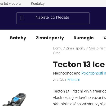
30 let v oboru
Kontakty
a
Batohy
Zimní sporty
Rumegin
#
Domů
/
Zimní sporty
/
Skialpinis
Gree
Tecton 13 Ic
Průměrné
Neohodnoceno
Podrobnosti 
hodnocení
Značka:
Fritschi
produktu
Tecton 13 Fritschi První freeri
je
vlastnosti sjezdového vázání 
0,0
skialpinistického vázání. Nyní
z