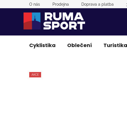
Přejít
O nás
Prodejna
Doprava a platba
na
obsah
Cyklistika
Oblečení
Turistik
AKCE