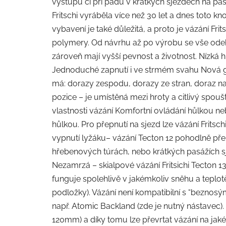
výstupu či při pádu v krátkých sjezdech na pás
Fritschi vyráběla více než 30 let a dnes toto
vybavení je také důležitá, a proto je vázání F
polymery. Od návrhu až po výrobu se vše ode
zároveň mají vyšší pevnost a životnost. Nízká h
Jednoduché zapnutí i ve strmém svahu Nová ge
má: dorazy zespodu, dorazy ze stran, doraz na 
pozice – je umístěná mezi hroty a citlivý spouš
vlastnosti vázání Komfortní ovládání hůlkou 
hůlkou. Pro přepnutí na sjezd lze vázání Fritsc
vypnutí lyžáku– vázání Tecton 12 pohodlně pře
hřebenových túrách, nebo krátkých pasážích s
Nezamrzá – skialpové vázání Fritsichi Tecton 13
funguje spolehlivě v jakémkoliv sněhu a teplot
podložky). Vázání není kompatibilní s “beznosým
např. Atomic Backland (zde je nutný nástavec).
120mm) a díky tomu lze převrtat vázání na jakéko