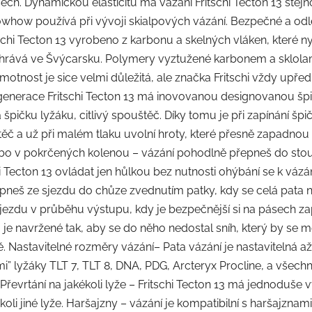
ech. Dynamickou elasticitu má vázání Fritschi Tecton 13 stejn
 knowhow používá při vývoji skialpových vázání. Bezpečné a 
ritschi Tecton 13 vyrobeno z karbonu a skelných vláken, které
hrává ve Švýcarsku. Polymery vyztužené karbonem a sklolami
motnost je sice velmi důležitá, ale značka Fritschi vždy upře
nerace Fritschi Tecton 13 má inovovanou designovanou špič
špičku lyžáku, citlivý spouštěč. Díky tomu je při zapínání š
těč a už při malém tlaku uvolní hroty, které přesně zapadnou d
nebo v pokrčených kolenou – vázání pohodlně přepneš do stou
hi Tecton 13 ovládat jen hůlkou bez nutnosti ohýbání se k váz
pneš ze sjezdu do chůze zvednutím patky, kdy se celá pata 
jezdu v průběhu výstupu, kdy je bezpečnější si na pásech z
 je navržené tak, aby se do něho nedostal sníh, který by se mo
ě. Nastavitelné rozměry vázání– Pata vázání je nastavitelná a
i” lyžáky TLT 7, TLT 8, DNA, PDG, Arcteryx Procline, a všechn
 Převrtání na jakékoli lyže – Fritschi Tecton 13 má jednoduše
li jiné lyže. Haršajzny – vázání je kompatibilní s haršajznami