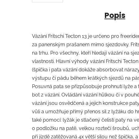
Popis
Vázání Fritschi Tecton 13 je určeno pro freeri
za panenským prašanem mimo sjezdovky. Fritsch
na trhu. Pro všechny, kteří hledají vázání na sj
vlastnosti. Hlavní výhody vázání Fritschi Tect
(špička i pata vázání dokáže absorbovat nárazy 
výstupu či pádu během krátkých sjezdů na páse
Posuvná pata se přizpůsobuje prohnutí lyže a t
bot z vázání. Ovládání vázání hůlkou či v pouh
vázání jsou osvědčená a jejich konstrukce paty
vůli a umožňuje přímý přenos sil z lyžáku do hr
také pomocí: lyžák je stlačený čelistí paty na 
o podložku na patě, velkou roztečí šroubů, uc
při jízdě zatěžovaná 4x větší silou než špička,