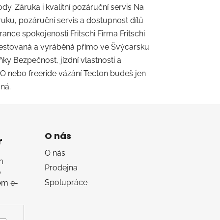
y. Záruka i kvalitní pozáruční servis Na
uku, pozáruční servis a dostupnost dílů
ance spokojenosti Fritschi Firma Fritschi
á, testovaná a vyráběná přímo ve Švýcarsku
ky Bezpečnost, jízdní vlastnosti a
VO nebo freeride vázání Tecton budeš jen
čná.
O nás
r
O nás
m
Prodejna
o
Spolupráce
em e-