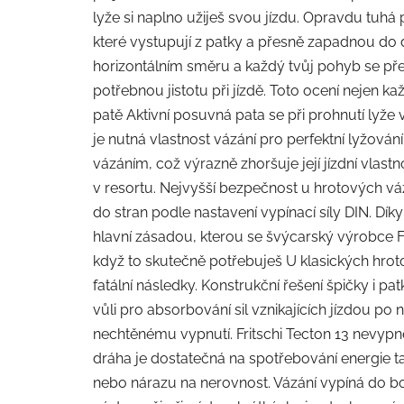
lyže si naplno užiješ svou jízdu. Opravdu tuhá
které vystupují z patky a přesně zapadnou do d
horizontálním směru a každý tvůj pohyb se přen
potřebnou jistotu při jízdě. Toto ocení nejen ka
patě Aktivní posuvná pata se při prohnutí lyž
je nutná vlastnost vázání pro perfektní lyžování
vázáním, což výrazně zhoršuje její jízdní vlastn
v resortu. Nejvyšší bezpečnost u hrotových váz
do stran podle nastavení vypínací síly DIN. Dí
hlavní zásadou, kterou se švýcarský výrobce Fr
když to skutečně potřebuješ U klasických hro
fatální následky. Konstrukční řešení špičky i p
vůli pro absorbování sil vznikajících jízdou po
nechtěnému vypnutí. Fritschi Tecton 13 nevypn
dráha je dostatečná na spotřebování energie t
nebo nárazu na nerovnost. Vázání vypíná do bok