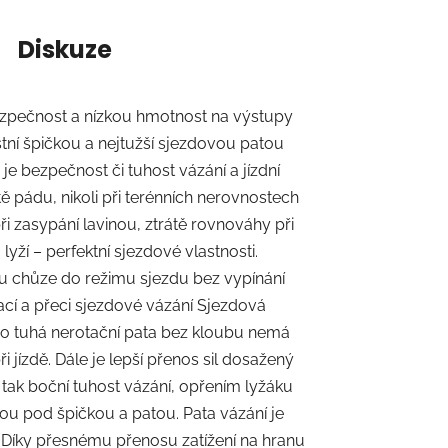
Diskuze
 bezpečnost a nízkou hmotnost na výstupy
tní špičkou a nejtužší sjezdovou patou
 je bezpečnost či tuhost vázání a jízdní
ě pádu, nikoli při terénních nerovnostech
ři zasypání lavinou, ztrátě rovnováhy při
ží – perfektní sjezdové vlastnosti.
imu chůze do režimu sjezdu bez vypínání
ací a přeci sjezdové vázání Sjezdová
eho tuhá nerotační pata bez kloubu nemá
 jízdě. Dále je lepší přenos sil dosažený
í tak boční tuhost vázání, opřením lyžáku
ou pod špičkou a patou. Pata vázání je
u. Díky přesnému přenosu zatížení na hranu