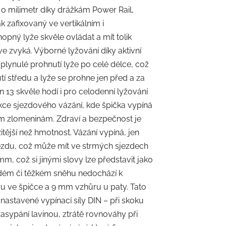
i o milimetr díky drážkám Power Rail,
k zafixovaný ve vertikálním i
opný lyže skvěle ovládat a mít tolik
rve zvyká. Výborné lyžování díky aktivní
plynulé prohnutí lyže po celé délce, což
utí středu a lyže se prohne jen před a za
on 13 skvěle hodí i pro celodenní lyžování
rukce sjezdového vázání, kde špička vypíná
ním zlomeninám. Zdraví a bezpečnost je
tější než hmotnost. Vázání vypíná, jen
jezdu, což může mít ve strmých sjezdech
m, což si jinými slovy lze představit jako
tvrdém či těžkém sněhu nedochází k
ru ve špičce a 9 mm vzhůru u paty. Tato
astavené vypínací síly DIN – při skoku
asypání lavinou, ztrátě rovnováhy při