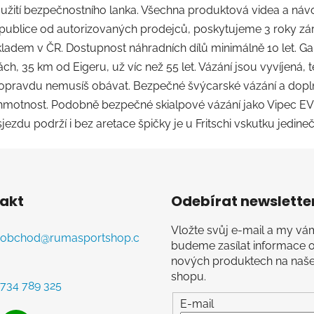
oužití bezpečnostního lanka. Všechna produktová videa a návod
epublice od autorizovaných prodejců, poskytujeme 3 roky zár
kladem v ČR. Dostupnost náhradních dílů minimálně 10 let. Gar
pách, 35 km od Eigeru, už víc než 55 let. Vázání jsou vyvíjen
 se opravdu nemusíš obávat. Bezpečné švýcarské vázání a doplň
než hmotnost. Podobně bezpečné skialpové vázání jako Vipec E
jezdu podrží i bez aretace špičky je u Fritschi vskutku jedine
akt
Odebírat newslette
Vložte svůj e-mail a my vá
obchod
@
rumasportshop.c
budeme zasílat informace 
nových produktech na naš
shopu.
734 789 325
E-mail