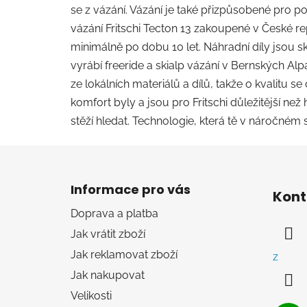
se z vázání. Vázání je také přizpůsobené pro p
vázání Fritschi Tecton 13 zakoupené v České r
minimálně po dobu 10 let. Náhradní díly jsou s
vyrábí freeride a skialp vázání v Bernských Al
ze lokálních materiálů a dílů, takže o kvalitu
komfort byly a jsou pro Fritschi důležitější 
stěží hledat. Technologie, která tě v náročném s
Z
á
Informace pro vás
Kont
p
Doprava a platba
a
Jak vrátit zboží
t
í
Jak reklamovat zboží
z
Jak nakupovat
Velikosti