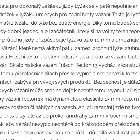
 pata pro dokonalý zážitek z jízdy Lyžák se v patě nepohne an
rážek v lyžáku určených pro zadní hroty vázání. Takto je lyžá
áší z lyžáku do lyže bez ztráty energie. Díky tomu budeš sch
ždý dobrý jezdec, ale i začátečník, který si na volný terén tep
e v průběhu jízdy přizpůsobuje lyžáku až o 10 mm a umožňuje 
. Vázání, které nemá aktivní patu, zamezí prohnutí lyže, ztuhn
osti. Fritschi tento problém odstranilo, a proto se vázání Tect
ání Skialpinistické vázání Fritschi Tecton 13 vychází z konst
ky tomu při rotačních silách přesně vypíná a nedochází k torz
itschi zabývá při vývoji svých produktů. Bezpečnost je důleži
tových vázání může snadno dojít k nechtěnému vypnutí při s
atky vázání Tecton 13 má dynamickou elasticitu 13 mm resp. 9 m
 nerovnostech či náhlých nárazech. Ani při razantní jízdě na 
e příliš brzy, ale až po překonání dráhy 13 mm v bočním smě
ak, aby vázání nevyplo nechtěně po krátkodobém překročení n
u i se špičkou nastavenou na chůzi – důležitá vlastnost při z