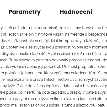
Parametry
Hodnocení
dery, kteří požadují nekompromisní jízdní vlastnosti, vysokou
i Tecton 13 je první hrotové vázání na freeride s bezpečnos
ezdovku i šlapání, ale nechtějí dělat kompromisy u faktorů jako
on 13: Spolehlivě a se švýcarskou přesností vypne až v moment
díky dynamické elasticitě). Vypíná cíleně i v režimu chůze – p
ch. Tuhá sjezdová pata pro dokonalý přenos sil z nohou do ly
y tak využiješ naplno její potenciál. Možnost přepnutí z rež
ém pokrčení je bonusem, který zpříjemní celodenní túru. Šlap
 je nepřekonaná a právě Fritschi Tecton 13 z nich vychází. J
any lyže. Tak je dosažena lepší ovladatelnost a bezpečnost při
velké ploše, do insertů na botě zapadnou drážky v patě a zvýš
hycením paty přímo do lyže, velkou a širokou kontaktní ploch
 a proto má Tecton 13 citlivou špičku a tuhou (sjezdovou) pat