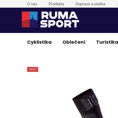
Přejít
O nás
Prodejna
Doprava a platba
na
obsah
Cyklistika
Oblečení
Turistik
AKCE