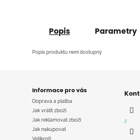
Popis
Parametry
Popis produktu není dostupný
Z
á
Informace pro vás
Kont
p
Doprava a platba
a
Jak vrátit zboží
t
í
Jak reklamovat zboží
z
Jak nakupovat
Velikosti