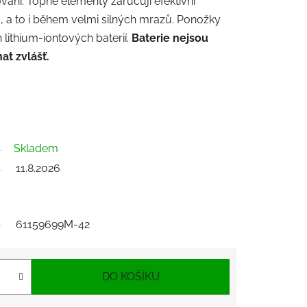
vání. Topné elementy zaručují efektivní
m, a to i během velmi silných mrazů. Ponožky
lithium-iontových baterií.
Baterie nejsou
at zvlášť.
Skladem
11.8.2026
61159699M-42
DO KOŠÍKU