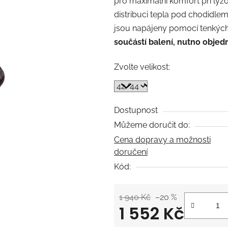
pro maximální komfort při lyžo
0,0
distribuci tepla pod chodidle
z
jsou napájeny pomocí tenkých 
5
součástí balení, nutno objedn
hvězdiček.
Zvolte velikost:
Dostupnost
Můžeme doručit do:
Cena dopravy a možnosti
doručení
Kód:
1 940 Kč
–20 %
1 552 Kč