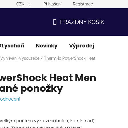
CZK
Přihlášení
Registrace
PRÁZDNÝ KOŠÍK
NÁKUPNÍ
KOŠÍK
Lysohoři
Novinky
Výprodej
Ostatní
Vyhřívání-Vysoušeče
/
Therm-ic PowerShock Heat
werShock Heat Men
vané ponožky
hodnocení
velkým počtem vyztužení (holeň, kotník, nárt)