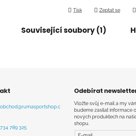
Měrná cena:
Tisk
Zeptat se
Související soubory (1)
H
akt
Odebírat newslette
Vložte svůj e-mail a my vá
obchod
@
rumasportshop.c
budeme zasílat informace 
nových produktech na naš
shopu.
734 789 325
E-mail