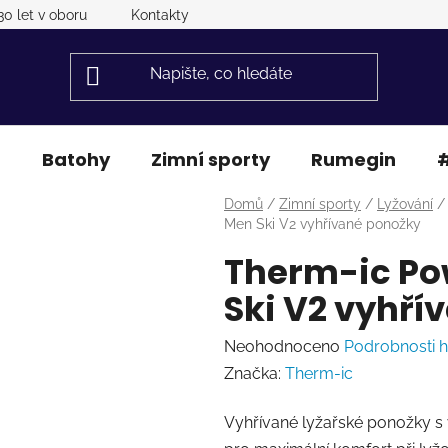
30 let v oboru
Kontakty
a
Batohy
Zimní sporty
Rumegin
#
Domů
/
Zimní sporty
/
Lyžování
/
Men Ski V2 vyhřívané ponožky
Therm-ic Po
Ski V2 vyhří
Průměrné
Neohodnoceno
Podrobnosti 
hodnocení
Značka:
Therm-ic
produktu
Vyhřívané lyžařské ponožky s 
je