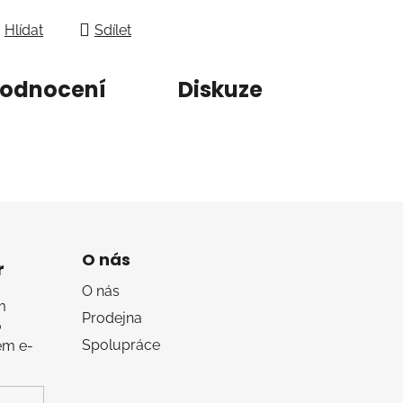
Hlídat
Sdílet
odnocení
Diskuze
O nás
r
O nás
m
Prodejna
o
Spolupráce
em e-