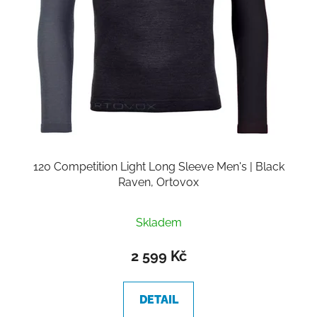
120 Competition Light Long Sleeve Men's | Black
Raven, Ortovox
Průměrné
Skladem
hodnocení
produktu
2 599 Kč
je
5,0
DETAIL
z