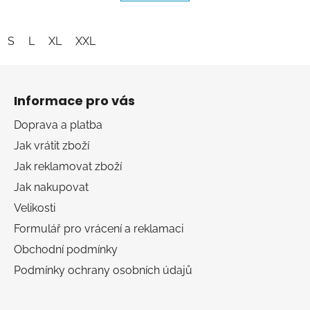
5
hvězdiček.
S
L
XL
XXL
Z
á
Informace pro vás
p
a
Doprava a platba
t
Jak vrátit zboží
í
Jak reklamovat zboží
Jak nakupovat
Velikosti
Formulář pro vrácení a reklamaci
Obchodní podmínky
Podmínky ochrany osobních údajů