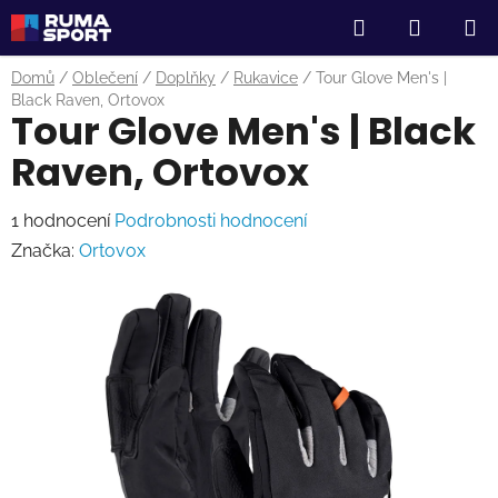
Přejít
Hledat
NÁKUP
na
obsah
KOŠÍK
Domů
/
Oblečení
/
Doplňky
/
Rukavice
/
Tour Glove Men's |
Black Raven, Ortovox
Tour Glove Men's | Black
Raven, Ortovox
Průměrné
1 hodnocení
Podrobnosti hodnocení
hodnocení
Značka:
Ortovox
produktu
je
5,0
z
5
hvězdiček.