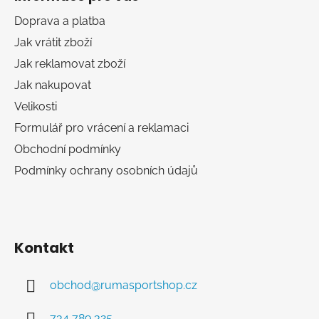
p
a
Doprava a platba
t
Jak vrátit zboží
í
Jak reklamovat zboží
Jak nakupovat
Velikosti
Formulář pro vrácení a reklamaci
Obchodní podmínky
Podmínky ochrany osobních údajů
Kontakt
obchod
@
rumasportshop.cz
734 789 325