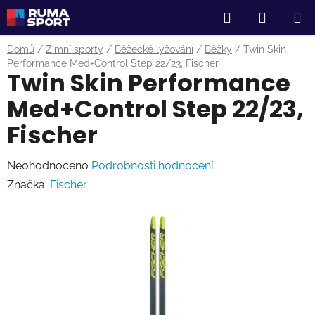
Přejít
Hledat
NÁKUP
na
obsah
KOŠÍK
Domů
/
Zimní sporty
/
Běžecké lyžování
/
Běžky
/
Twin Skin
Performance Med+Control Step 22/23, Fischer
Twin Skin Performance
Med+Control Step 22/23,
Fischer
Průměrné
Neohodnoceno
Podrobnosti hodnocení
hodnocení
Značka:
Fischer
produktu
je
0,0
z
5
hvězdiček.