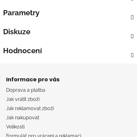
Parametry
Diskuze
Hodnocení
Z
á
Informace pro vás
p
a
Doprava a platba
t
Jak vrátit zboží
í
Jak reklamovat zboží
Jak nakupovat
Velikosti
Formulář pro vrácení a reklamaci