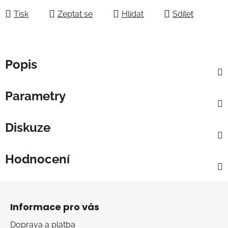
Tisk
Zeptat se
Hlídat
Sdílet
Popis
Parametry
Diskuze
Hodnocení
Z
á
Informace pro vás
p
a
Doprava a platba