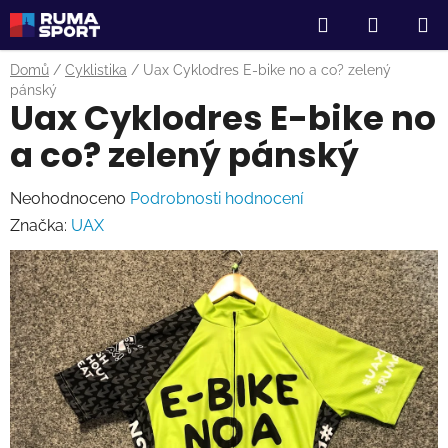
Přejít
Hledat
NÁKUP
na
obsah
KOŠÍK
Domů
/
Cyklistika
/
Uax Cyklodres E-bike no a co? zelený
pánský
Uax Cyklodres E-bike no
a co? zelený pánský
Průměrné
Neohodnoceno
Podrobnosti hodnocení
hodnocení
Značka:
UAX
produktu
je
0,0
z
5
hvězdiček.