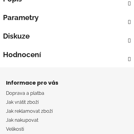
Parametry
Diskuze
Hodnocení
Z
á
Informace pro vás
p
a
Doprava a platba
t
Jak vrátit zboží
í
Jak reklamovat zboží
Jak nakupovat
Velikosti