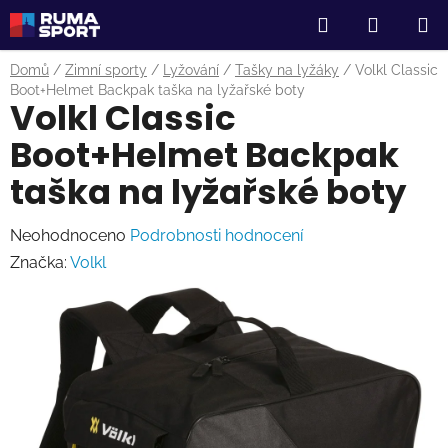
Přejít
Hledat
NÁKUP
na
obsah
KOŠÍK
Domů
/
Zimní sporty
/
Lyžování
/
Tašky na lyžáky
/
Volkl Classic
Boot+Helmet Backpak taška na lyžařské boty
Volkl Classic
Boot+Helmet Backpak
taška na lyžařské boty
Průměrné
Neohodnoceno
Podrobnosti hodnocení
hodnocení
Značka:
Volkl
produktu
je
0,0
z
5
hvězdiček.