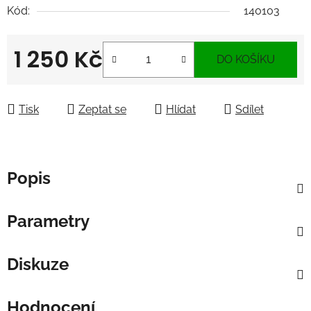
Kód:
140103
1 250 Kč
DO KOŠÍKU
Měrná cena:
Tisk
Zeptat se
Hlídat
Sdílet
Popis
Parametry
Diskuze
Hodnocení