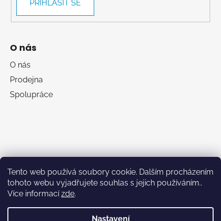
PŘIHLÁSIT SE
O nás
O nás
Prodejna
Spolupráce
Tento web používá soubory cookie. Dalším procházením
tohoto webu vyjadřujete souhlas s jejich používáním..
Více informací
zde
.
RumaSport.cz
Nastavení