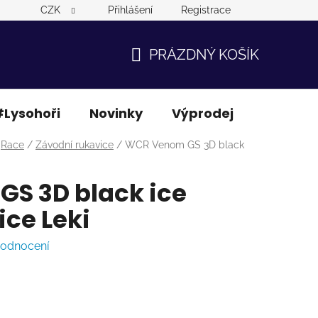
CZK
Přihlášení
Registrace
PRÁZDNÝ KOŠÍK
NÁKUPNÍ
KOŠÍK
Lysohoři
Novinky
Výprodej
Ostatní
Race
/
Závodní rukavice
/
WCR Venom GS 3D black
S 3D black ice
ce Leki
hodnocení