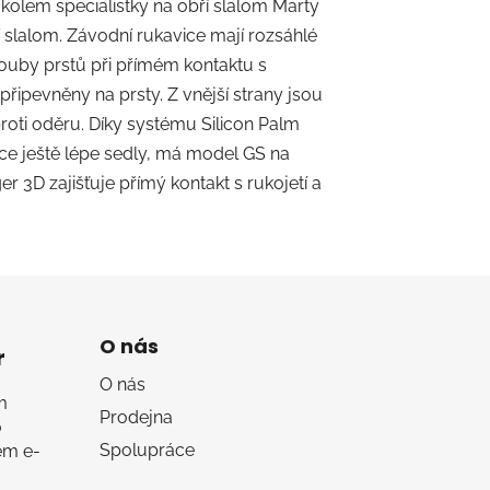
olem specialistky na obří slalom Marty
slalom. Závodní rukavice mají rozsáhlé
louby prstů při přímém kontaktu s
řipevněny na prsty. Z vnější strany jsou
oti oděru. Díky systému Silicon Palm
vice ještě lépe sedly, má model GS na
 3D zajišťuje přímý kontakt s rukojetí a
O nás
r
O nás
m
Prodejna
o
Spolupráce
em e-