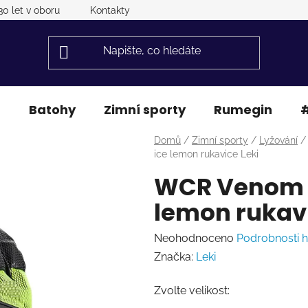
30 let v oboru
Kontakty
a
Batohy
Zimní sporty
Rumegin
#
Domů
/
Zimní sporty
/
Lyžování
/
ice lemon rukavice Leki
WCR Venom G
lemon rukavi
Průměrné
Neohodnoceno
Podrobnosti 
hodnocení
Značka:
Leki
produktu
Zvolte velikost:
je