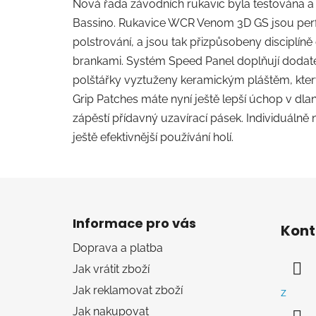
Nová řada závodních rukavic byla testována a
Bassino. Rukavice WCR Venom 3D GS jsou perfe
polstrování, a jsou tak přizpůsobeny disciplí
brankami. Systém Speed Panel doplňují dodateč
polštářky vyztuženy keramickým pláštěm, kter
Grip Patches máte nyní ještě lepší úchop v dlan
zápěstí přídavný uzavírací pásek. Individuálně
ještě efektivnější používání holí.
Z
á
Informace pro vás
Kont
p
Doprava a platba
a
Jak vrátit zboží
t
í
Jak reklamovat zboží
z
Jak nakupovat