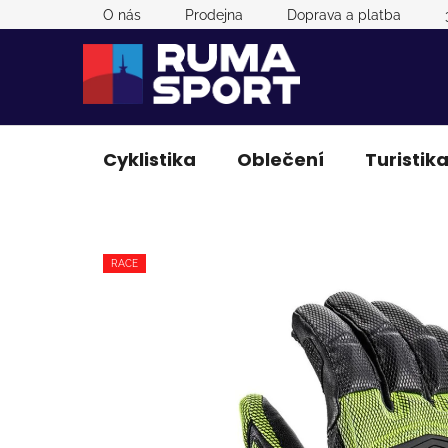
Přejít
O nás
Prodejna
Doprava a platba
na
obsah
Cyklistika
Oblečení
Turistik
RACE