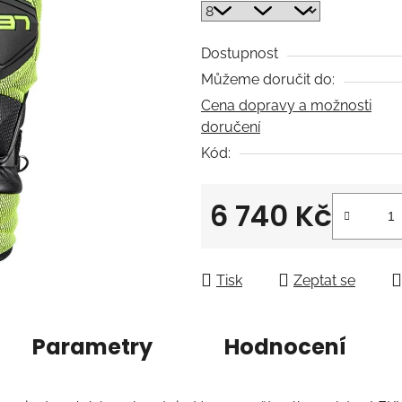
0,0
z
5
Dostupnost
hvězdiček.
Můžeme doručit do:
Cena dopravy a možnosti
doručení
Kód:
6 740 Kč
Měrná cena:
Tisk
Zeptat se
Parametry
Hodnocení