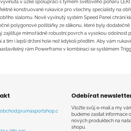
 vyvinuta v úzké spolupráci s týmem světového poháru LEKI k
ktně konstruované rukavice pro všechny specialisty na obří 
ně obřího slalomu. Nově vyvinutý systém Speed Panel chrání k
né polygonové polštářky ze silikonu, které byly dodatečně p
ý zajišťuje mimořádně robustní povrch a vysokou odolnost pr
i a tím i lepší držení hole než kdykoli předtím. Aby vám ruka
 nastavitelný rám Powerframe v kombinaci se systémem Trigger
akt
Odebírat newslette
Vložte svůj e-mail a my vá
obchod
@
rumasportshop.c
budeme zasílat informace 
nových produktech na naš
shopu.
734 789 325