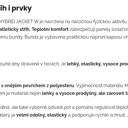
h i prvky
 JACKET W je navržena na náročnou fyzickou aktivitu 
tletický střih. Teplotní komfort
zabezpečují panely izolač
mu bundy. Bunda je vybavena praktickou náprsní kapsou vho
louhé dny strávené v horách. Je
lehký, elastický, vysoce pr
y s vnějším povrchem z polyesteru.
Výjimečnost materiálu 
tení je materiál nejen
lehký a vysoce prodyšný, ale zároveň ta
odlná, ale také výborně odvádí pot a pomáhá regulovat teplot
 který je
velmi odolný, elastický
a podporuje rychlé schnutí. 