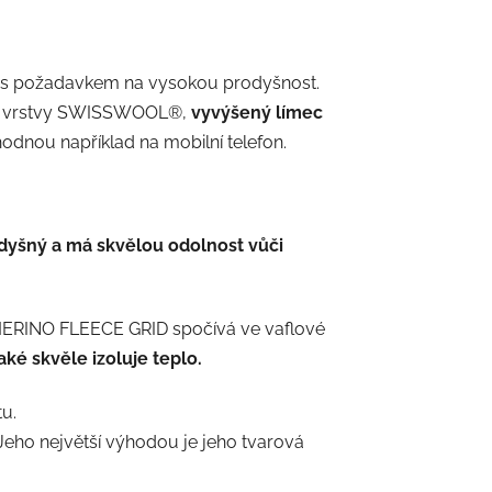
s požadavkem na vysokou prodyšnost.
ní vrstvy SWISSWOOL®,
vyvýšený límec
dnou například na mobilní telefon.
odyšný a má skvělou odolnost vůči
MERINO FLEECE GRID spočívá ve vaflové
ké skvěle izoluje teplo.
u.
Jeho největší výhodou je jeho tvarová