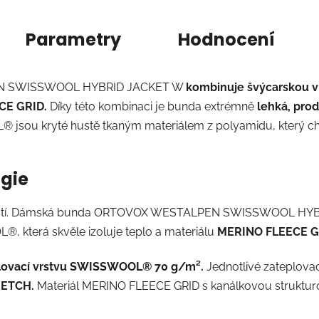
Parametry
Hodnocení
EN SWISSWOOL HYBRID JACKET W
kombinuje švýcarskou
CE GRID.
Díky této kombinaci je bunda extrémně
lehká, prod
jsou kryté hustě tkaným materiálem z polyamidu, který chrá
ogie
hkostí. Dámská bunda ORTOVOX WESTALPEN SWISSWOOL HYBR
, která skvěle izoluje teplo a materiálu
MERINO FLEECE G
lovací vrstvu SWISSWOOL
®
70 g/m².
Jednotlivé zateplovac
RETCH.
Materiál MERINO FLEECE GRID s kanálkovou struktur
.