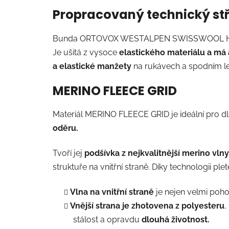
Propracovaný technický stři
Bunda ORTOVOX WESTALPEN SWISSWOOL HYBRID
Je ušitá z vysoce
elastického materiálu a má a
a elastické manžety
na rukávech a spodním le
MERINO FLEECE GRID
Materiál MERINO FLEECE GRID je ideální pro d
oděru.
Tvoří jej
podšívka z nejkvalitnější merino vln
struktuře na vnitřní straně. Díky technologii ple
Vlna na vnitřní straně
je nejen velmi poh
Vnější strana je zhotovena z polyesteru
,
stálost a opravdu
dlouhá životnost.