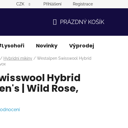
CZK
Přihlášení
Registrace
PRÁZDNÝ KOŠÍK
NÁKUPNÍ
KOŠÍK
Lysohoři
Novinky
Výprodej
Ostatní
/
Hybridní mikiny
/
Westalpen Swisswool Hybrid
vox
wisswool Hybrid
's | Wild Rose,
hodnocení