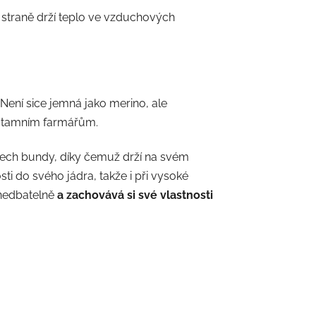
í straně drží teplo ve vzduchových
 Není sice jemná jako merino, ale
a tamním farmářům.
elech bundy, díky čemuž drží na svém
sti do svého jádra, takže i při vysoké
anedbatelně
a zachovává si své vlastnosti