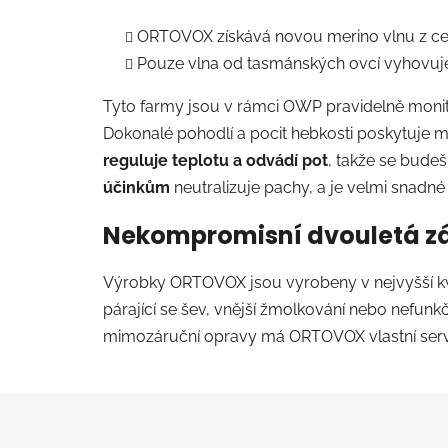
ORTOVOX získává novou merino vlnu z cert
Pouze vlna od tasmánských ovcí vyhovu
Tyto farmy jsou v rámci OWP pravidelně moni
Dokonalé pohodlí a pocit hebkosti poskytuje m
reguluje teplotu a odvádí pot
, takže se bude
účinkům
neutralizuje pachy, a je velmi snadné s
Nekompromisní dvouletá z
Výrobky ORTOVOX jsou vyrobeny v nejvyšší kva
párající se šev, vnější žmolkování nebo nefunkč
mimozáruční opravy má ORTOVOX vlastní servis
Z