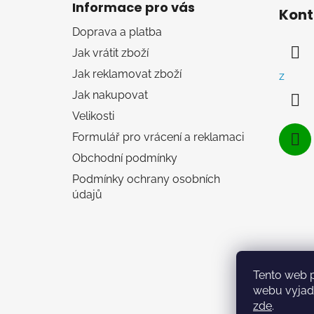
á
Informace pro vás
Kont
p
Doprava a platba
a
Jak vrátit zboží
t
í
Jak reklamovat zboží
z
Jak nakupovat
Velikosti
Formulář pro vrácení a reklamaci
Obchodní podmínky
Podmínky ochrany osobních
údajů
Tento web 
webu vyjadř
zde
.