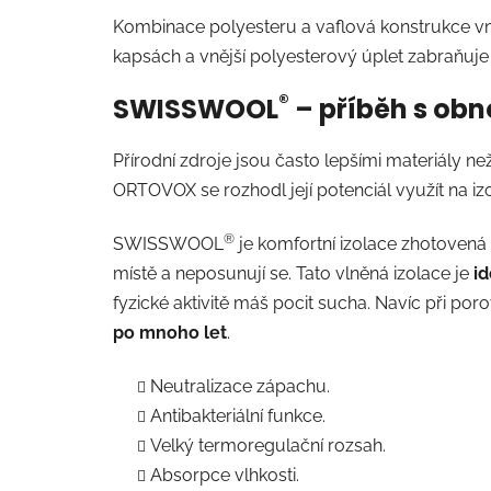
Kombinace polyesteru a vaflová konstrukce vnit
kapsách a vnější polyesterový úplet zabraňuje p
®
SWISSWOOL
– příběh s ob
Přírodní zdroje jsou často lepšími materiály ne
ORTOVOX se rozhodl její potenciál využít na 
®
SWISSWOOL
je komfortní izolace zhotovená
místě a neposunují se. Tato vlněná izolace je
id
fyzické aktivitě máš pocit sucha. Navíc při po
po mnoho let
.
Neutralizace zápachu.
Antibakteriální funkce.
Velký termoregulační rozsah.
Absorpce vlhkosti.