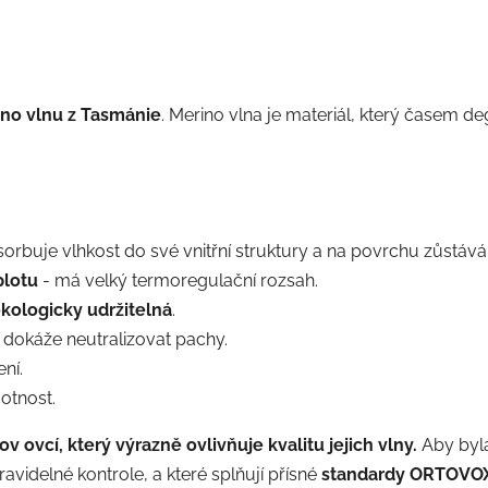
no vlnu z Tasmánie
. Merino vlna je materiál, který časem 
orbuje vlhkost do své vnitřní struktury a na povrchu zůstává
plotu
- má velký termoregulační rozsah.
kologicky udržitelná
.
dokáže neutralizovat pachy.
ní.
otnost.
v ovcí, který výrazně ovlivňuje kvalitu jejich vlny.
Aby byl
pravidelné kontrole, a které splňují přísné
standardy
ORTOVOX