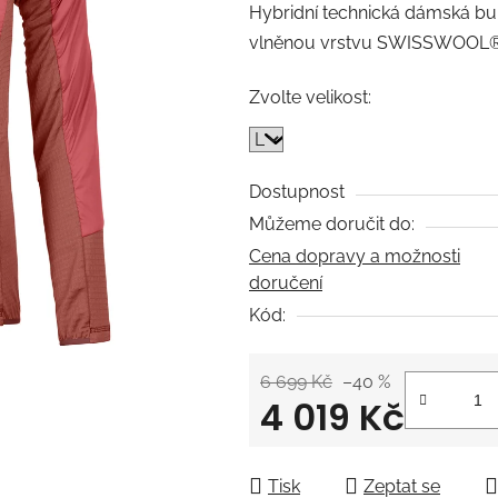
Hybridní technická dámská bun
je
vlněnou vrstvu SWISSWOOL® a
0,0
z
Zvolte velikost:
5
hvězdiček.
Dostupnost
Můžeme doručit do:
Cena dopravy a možnosti
doručení
Kód:
6 699 Kč
–40 %
4 019 Kč
Měrná cena:
Tisk
Zeptat se