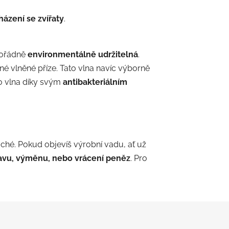
házení se zvířaty
.
mořádně
environmentálně udržitelná
.
é vlněné příze. Tato vlna navíc výborně
no vlna díky svým
antibakteriálním
ché. Pokud objevíš výrobní vadu, ať už
avu, výměnu, nebo vrácení peněz
. Pro