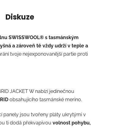
Diskuze
 vlnu SWISSWOOL
®
s tasmánským
yšná a zároveň tě vždy udrží v teple a
ní tvoje nejexponovanější partie proti
ID JACKET W nabízí jedinečnou
RID
obsahujícího tasmánské merino.
í panely jsou tvořeny pláty ukrytými v
ou ti dodá překvapivou
volnost pohybu,