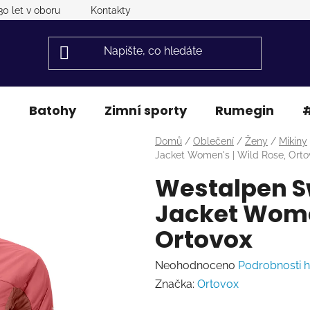
30 let v oboru
Kontakty
a
Batohy
Zimní sporty
Rumegin
#
Domů
/
Oblečení
/
Ženy
/
Mikiny
Jacket Women's | Wild Rose, Orto
Westalpen S
Jacket Women
Ortovox
Průměrné
Neohodnoceno
Podrobnosti 
hodnocení
Značka:
Ortovox
produktu