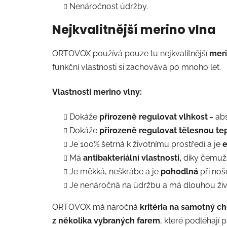
Nenáročnost údržby.
Nejkvalitnější merino vlna
ORTOVOX používá pouze tu nejkvalitnější
meri
funkční vlastnosti si zachovává po mnoho let.
Vlastnosti merino vlny:
Dokáže
přirozeně regulovat vlhkost -
abs
Dokáže
přirozeně regulovat tělesnou te
Je 100% šetrná k životnímu prostředí a je
e
Má
antibakteriální vlastnosti,
díky čemuž 
Je měkká, neškrábe a je
pohodlná
při noše
Je nenáročná na údržbu a má dlouhou živ
ORTOVOX má náročná
kritéria na samotný cho
z několika vybraných farem
, které podléhají 