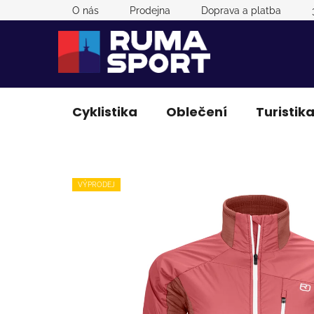
Přejít
O nás
Prodejna
Doprava a platba
na
obsah
Cyklistika
Oblečení
Turistik
VÝPRODEJ