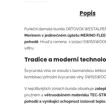
Popis
Funkční dámská bunda ORTOVOX WESTALP
Merinem v jedinečném úpletu MERINO FLEE
pohodě
. Hruď a ramena s izolací SWISSWOOL® 
větru.
Tradice a moderní technol
Švýcarská vlna se snoubí s tasmánskou le
kombinaci přírodní švýcarské vlny SWISSWOOL®
V nejcitlivějších zónách bunda obsahuje
zatep
pružném a
větruodolném materiálu TEC-ST
pohodlí a vynikající schopnost izolovat teplo