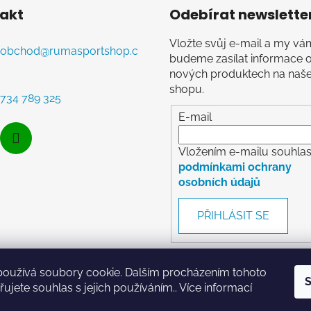
akt
Odebírat newslette
Vložte svůj e-mail a my vá
obchod
@
rumasportshop.c
budeme zasílat informace 
nových produktech na naš
shopu.
734 789 325
E-mail
Vložením e-mailu souhlasí
podmínkami ochrany
osobních údajů
PŘIHLÁSIT SE
používá soubory cookie. Dalším procházením tohoto
S
ujete souhlas s jejich používáním.. Více informací
RumaSport.cz