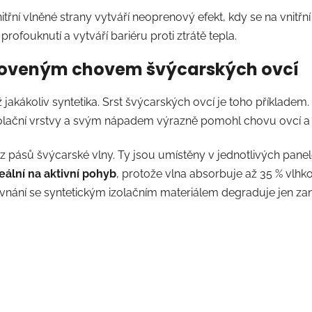
řní vlněné strany vytváří neoprenový efekt, kdy se na vnitřn
rofouknutí a vytváří bariéru proti ztrátě tepla.
noveným chovem švýcarských ovcí
ž jakákoliv syntetika. Srst švýcarských ovcí je toho příkladem.
izolační vrstvy a svým nápadem výrazně pomohl chovu ovcí 
 z pásů švýcarské vlny. Ty jsou umístěny v jednotlivých pan
eální na aktivní pohyb
, protože vlna absorbuje až 35 % vlhko
rovnání se syntetickým izolačním materiálem degraduje jen z