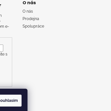
O nás
r
O nás
m
Prodejna
o
Spolupráce
em e-
te s
ouhlasím