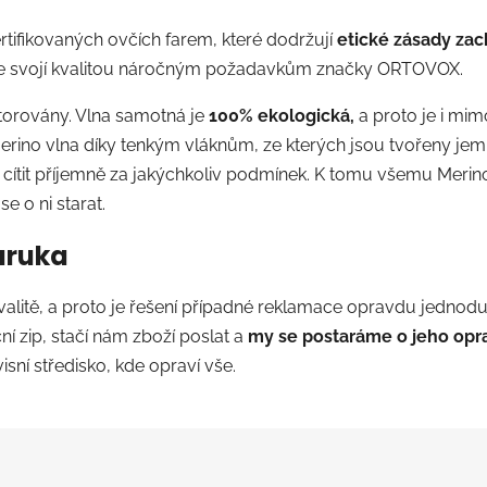
ifikovaných ovčích farem, které dodržují
etické zásady zac
je svojí kvalitou náročným požadavkům značky ORTOVOX.
torovány. Vlna samotná je
100% ekologická,
a proto je i mi
erino vlna díky tenkým vláknům, ze kterých jsou tvořeny jemn
š cítit příjemně za jakýchkoliv podmínek. K tomu všemu Meri
e o ni starat.
áruka
litě, a proto je řešení případné reklamace opravdu jednodu
ní zip, stačí nám zboží poslat a
my se postaráme o jeho opr
ní středisko, kde opraví vše.