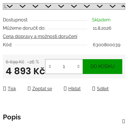
Dostupnost
Skladem
Můžeme doručit do:
11.8.2026
Cena dopravy a možnosti doručení
Kód:
6300800039
6 699 Kč
–26 %
DO KOŠÍKU
4 893 Kč
Měrná cena:
Tisk
Zeptat se
Hlídat
Sdílet
Popis