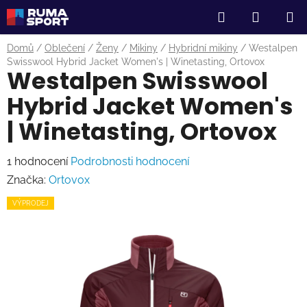
Přejít
Hledat
NÁKUP
na
obsah
KOŠÍK
Domů
/
Oblečení
/
Ženy
/
Mikiny
/
Hybridní mikiny
/
Westalpen
Swisswool Hybrid Jacket Women's | Winetasting, Ortovox
Westalpen Swisswool
Hybrid Jacket Women's
| Winetasting, Ortovox
Průměrné
1 hodnocení
Podrobnosti hodnocení
hodnocení
Značka:
Ortovox
produktu
VÝPRODEJ
je
5,0
z
5
hvězdiček.