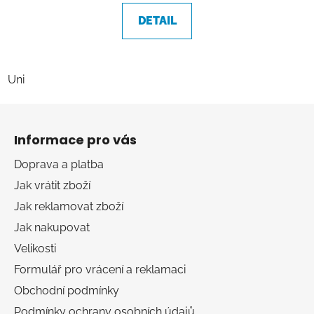
DETAIL
Uni
Z
á
Informace pro vás
p
a
Doprava a platba
t
Jak vrátit zboží
í
Jak reklamovat zboží
Jak nakupovat
Velikosti
Formulář pro vrácení a reklamaci
Obchodní podmínky
Podmínky ochrany osobních údajů