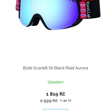
o
u
d
k
u
t
k
ů
t
ů
Bollé Scarlett Sh Black Plaid Aurora
Skladem
1 819 Kč
2 599 Kč
(–30 %)