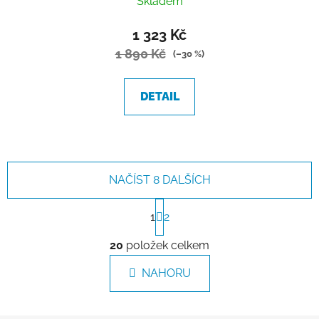
Skladem
1 323 Kč
1 890 Kč
(–30 %)
DETAIL
NAČÍST 8 DALŠÍCH
S
t
1
2
r
O
á
20
položek celkem
v
n
l
k
NAHORU
á
o
d
v
a
á