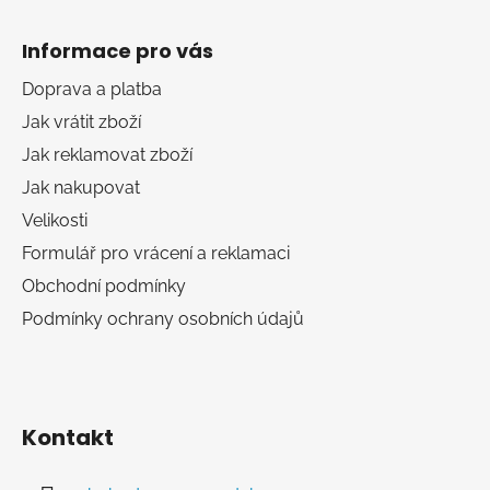
Z
c
n
á
í
í
Informace pro vás
p
p
r
a
Doprava a platba
v
t
Jak vrátit zboží
k
í
y
Jak reklamovat zboží
v
Jak nakupovat
ý
Velikosti
p
i
Formulář pro vrácení a reklamaci
s
Obchodní podmínky
u
Podmínky ochrany osobních údajů
Kontakt