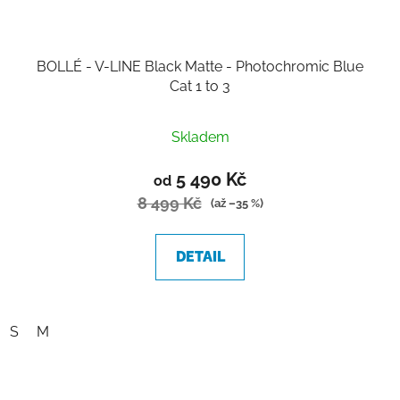
BOLLÉ - V-LINE Black Matte - Photochromic Blue
Cat 1 to 3
Skladem
5 490 Kč
od
8 499 Kč
(až –35 %)
DETAIL
S
M