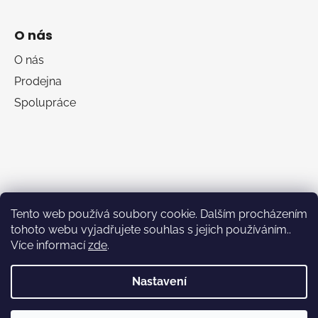
O nás
O nás
Prodejna
Spolupráce
Tento web používá soubory cookie. Dalším procházením
tohoto webu vyjadřujete souhlas s jejich používáním..
Více informací
zde
.
RumaSport.cz
Nastavení
Vytvořil Shoptet